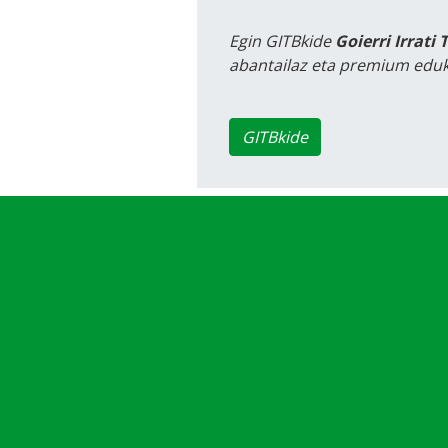
Egin GITBkide
Goierri Irrati 
abantailaz eta premium eduk
GITBkide