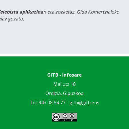
Telebista aplikazioa
n eta zozketaz, Gida Komertzialeko
iaz gozatu.
GiTB - Infosare
Mallutz 18
Ordizia, Gipuzkoa
Tel: 943 08 54 77 -
gitb@gitb.eus