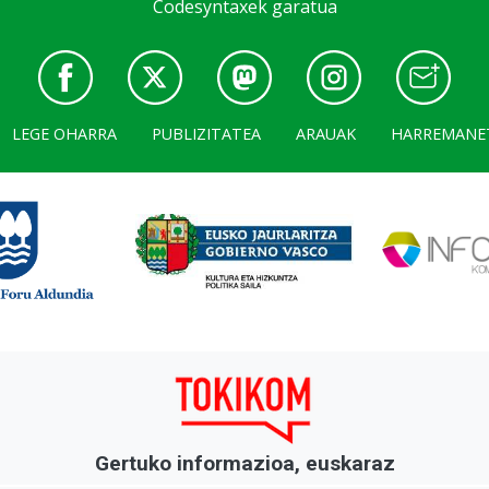
Codesyntaxek garatua
LEGE OHARRA
PUBLIZITATEA
ARAUAK
HARREMANE
Gertuko informazioa, euskaraz