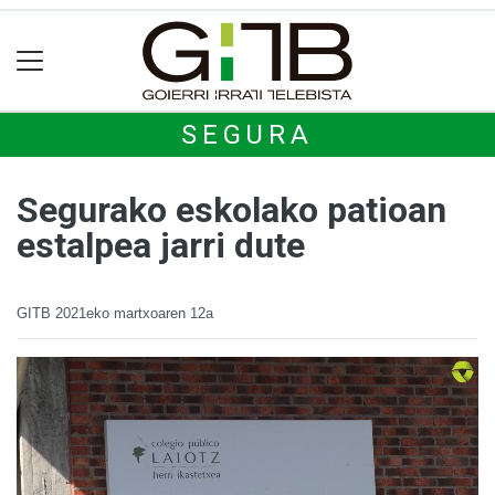
SEGURA
Segurako eskolako patioan
estalpea jarri dute
GITB
2021eko martxoaren 12a