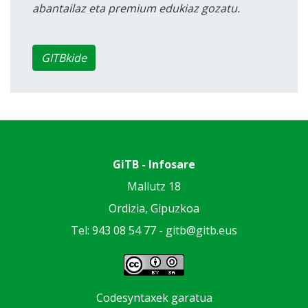
abantailaz eta premium edukiaz gozatu.
GITBkide
GiTB - Infosare
Mallutz 18
Ordizia, Gipuzkoa
Tel: 943 08 54 77 -
gitb@gitb.eus
Codesyntaxek garatua