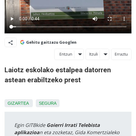
Gehitu gaitzazu Googlen
Entzun
Itzuli
Erraztu
Laiotz eskolako estalpea datorren
astean erabiltzeko prest
GIZARTEA
SEGURA
Egin GITBkide
Goierri Irrati Telebista
aplikazioa
n eta zozketaz, Gida Komertzialeko