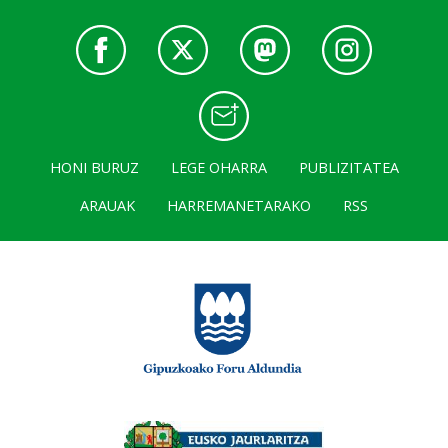
HONI BURUZ
LEGE OHARRA
PUBLIZITATEA
ARAUAK
HARREMANETARAKO
RSS