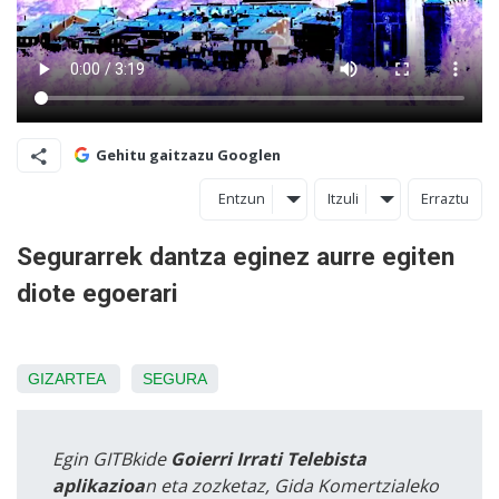
Gehitu gaitzazu Googlen
Entzun
Itzuli
Erraztu
Segurarrek dantza eginez aurre egiten
diote egoerari
GIZARTEA
SEGURA
Egin GITBkide
Goierri Irrati Telebista
aplikazioa
n eta zozketaz, Gida Komertzialeko