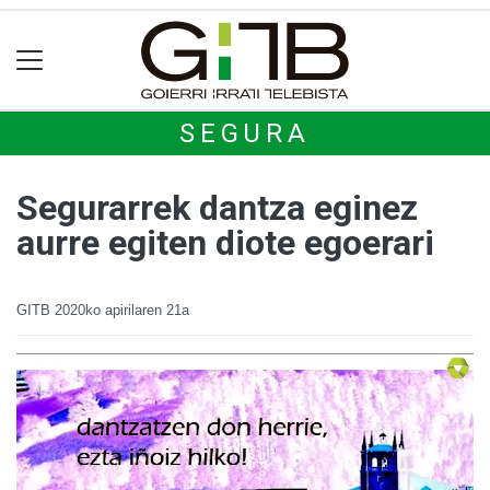
SEGURA
Segurarrek dantza eginez
aurre egiten diote egoerari
GITB
2020ko apirilaren 21a