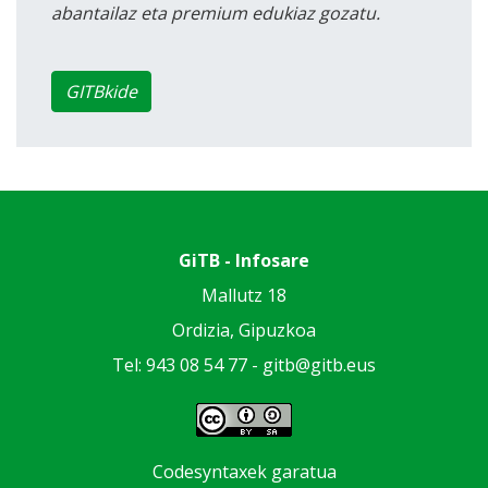
abantailaz eta premium edukiaz gozatu.
GITBkide
GiTB - Infosare
Mallutz 18
Ordizia, Gipuzkoa
Tel: 943 08 54 77 -
gitb@gitb.eus
Codesyntaxek garatua