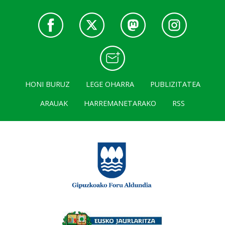
HONI BURUZ
LEGE OHARRA
PUBLIZITATEA
ARAUAK
HARREMANETARAKO
RSS