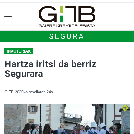
SEGURA
INAUTERIAK
Hartza iritsi da berriz
Segurara
GITB
2020ko otsailaren 24a