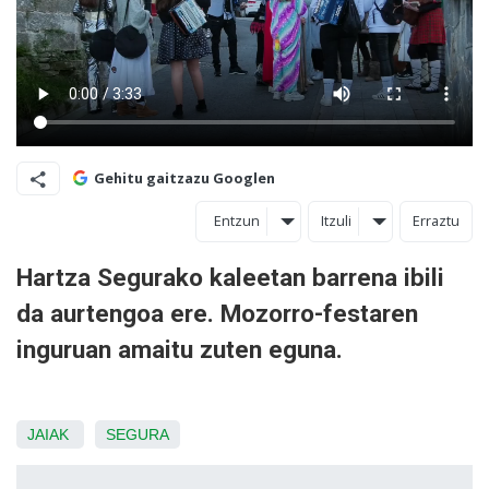
Gehitu gaitzazu Googlen
Entzun
Itzuli
Erraztu
Hartza Segurako kaleetan barrena ibili
da aurtengoa ere. Mozorro-festaren
inguruan amaitu zuten eguna.
JAIAK
SEGURA