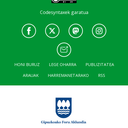
Codesyntaxek garatua
HONI BURUZ
LEGE OHARRA
PUBLIZITATEA
ARAUAK
HARREMANETARAKO
RSS