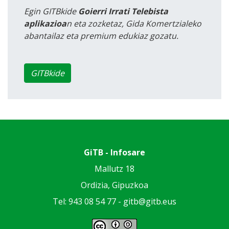
Egin GITBkide
Goierri Irrati Telebista
aplikazioa
n eta zozketaz, Gida Komertzialeko
abantailaz eta premium edukiaz gozatu.
GITBkide
GiTB - Infosare
Mallutz 18
Ordizia, Gipuzkoa
Tel: 943 08 54 77 -
gitb@gitb.eus