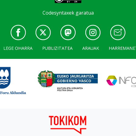
Codesyntaxek garatua
LEGE OHARRA
PUBLIZITATEA
ARAUAK
HARREMANE