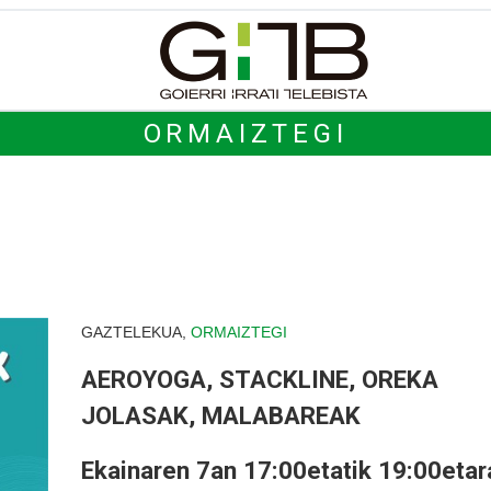
ORMAIZTEGI
GAZTELEKUA,
ORMAIZTEGI
AEROYOGA, STACKLINE, OREKA
JOLASAK, MALABAREAK
Ekainaren 7an 17:00etatik 19:00etar