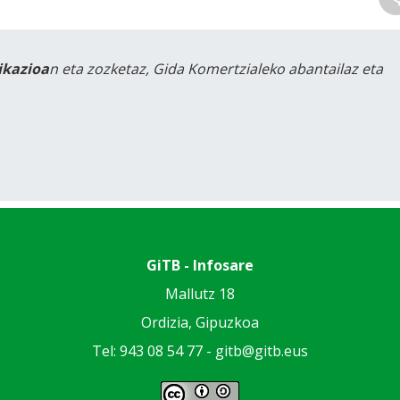
likazioa
n eta zozketaz, Gida Komertzialeko abantailaz eta
GiTB - Infosare
Mallutz 18
Ordizia, Gipuzkoa
Tel: 943 08 54 77 -
gitb@gitb.eus