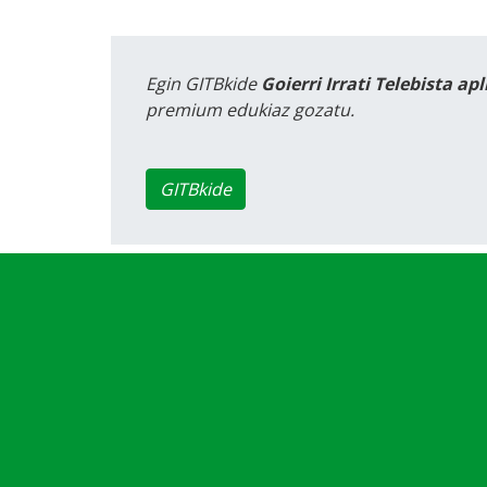
Egin GITBkide
Goierri Irrati Telebista ap
premium edukiaz gozatu.
GITBkide