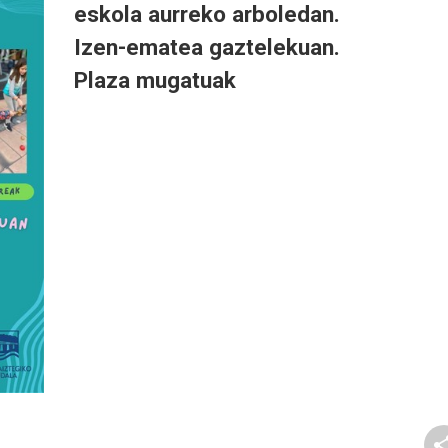
eskola aurreko arboledan.
Izen-ematea gaztelekuan.
Plaza mugatuak