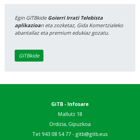
Egin GITBkide
Goierri Irrati Telebista
aplikazioa
n eta zozketaz, Gida Komertzialeko
abantailaz eta premium edukiaz gozatu.
GITBkide
GiTB - Infosare
Mallutz 18
Ordizia, Gipuzkoa
Tel: 943 08 54 77 -
gitb@gitb.eus