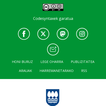
Codesyntaxek garatua
HONI BURUZ
LEGE OHARRA
PUBLIZITATEA
ARAUAK
HARREMANETARAKO
RSS