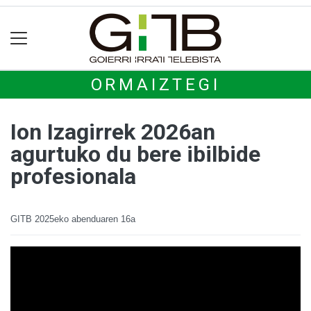
ORMAIZTEGI
Ion Izagirrek 2026an
agurtuko du bere ibilbide
profesionala
GITB
2025eko abenduaren 16a