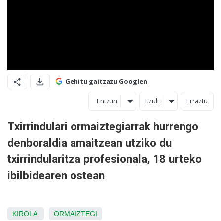
Gehitu gaitzazu Googlen
Entzun
Itzuli
Erraztu
Txirrindulari ormaiztegiarrak hurrengo
denboraldia amaitzean utziko du
txirrindularitza profesionala, 18 urteko
ibilbidearen ostean
KIROLA
ORMAIZTEGI