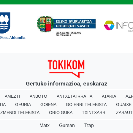
Gertuko informazioa, euskaraz
AMEZTI
ANBOTO
ANTXETA IRRATIA
ATARIA
AZP
TIA
GEURIA
GOIENA
GOIERRI TELEBISTA
GUAIXE
IZMENDI TELEBISTA
ORIO GUKA
TXINTXARRI
ZARAUT
Matx
Gurean
Ttap