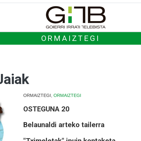
ORMAIZTEGI
Jaiak
ORMAIZTEGI,
ORMAIZTEGI
OSTEGUNA 20
Belaunaldi arteko tailerra
"Tximeletak" ipuin kontaketa