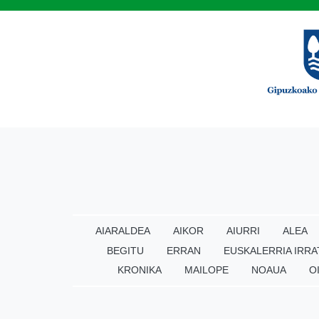
AIARALDEA
AIKOR
AIURRI
ALEA
BEGITU
ERRAN
EUSKALERRIA IRRA
KRONIKA
MAILOPE
NOAUA
O