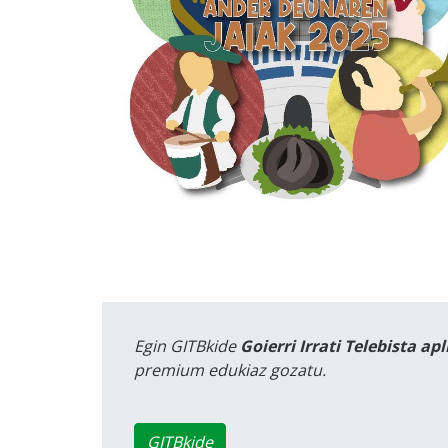
Egin GITBkide
Goierri Irrati Telebista ap
premium edukiaz gozatu.
GITBkide