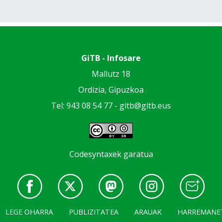
GiTB - Infosare
Mallutz 18
Ordizia, Gipuzkoa
Tel: 943 08 54 77 -
gitb@gitb.eus
Codesyntaxek garatua
LEGE OHARRA
PUBLIZITATEA
ARAUAK
HARREMANE