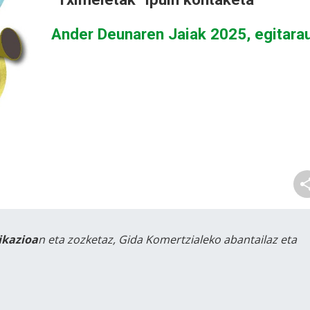
Ander Deunaren Jaiak 2025, egitara
likazioa
n eta zozketaz, Gida Komertzialeko abantailaz eta