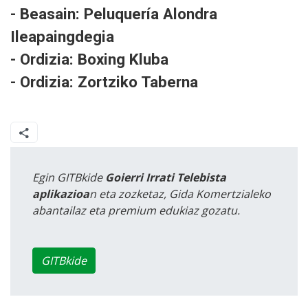
- Beasain: Peluquería Alondra
Ileapaingdegia
- Ordizia: Boxing Kluba
- Ordizia: Zortziko Taberna
Egin GITBkide
Goierri Irrati Telebista
aplikazioa
n eta zozketaz, Gida Komertzialeko
abantailaz eta premium edukiaz gozatu.
GITBkide