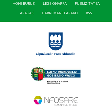
HONI BURUZ
LEGE OHARRA
PUBLIZITATEA
ARAUAK
HARREMANETARAKO
RSS