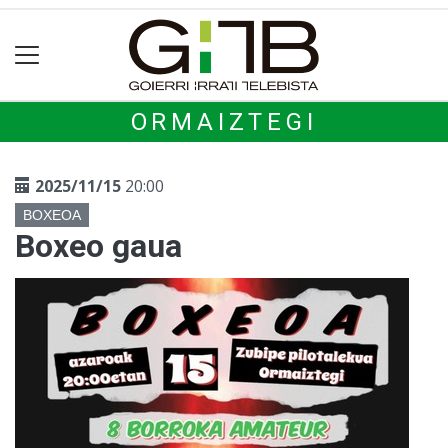
ORMAIZTEGI
2025/11/15
20:00
BOXEOA
Boxeo gaua