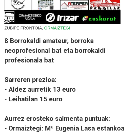
ZUBIPE FRONTOIA,
ORMAIZTEGI
8 Borrokaldi amateur, borroka
neoprofesional bat eta borrokaldi
profesionala bat
Sarreren prezioa:
- Aldez aurretik 13 euro
- Leihatilan 15 euro
Aurrez erosteko salmenta puntuak:
- Ormaiztegi: Mª Eugenia Lasa estankoa