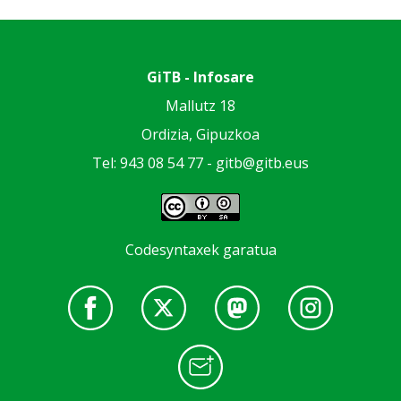
GiTB - Infosare
Mallutz 18
Ordizia, Gipuzkoa
Tel: 943 08 54 77 -
gitb@gitb.eus
Codesyntaxek garatua