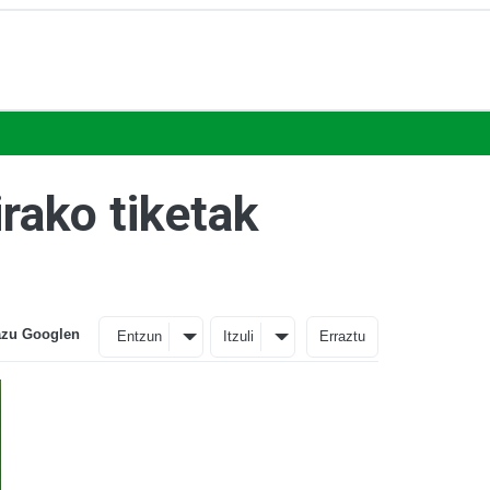
rako tiketak
azu Googlen
Entzun
Itzuli
Erraztu