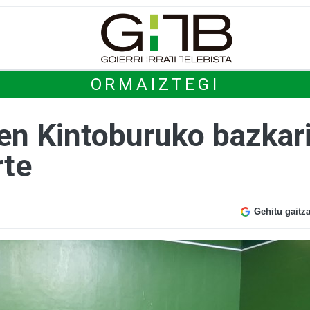
ORMAIZTEGI
en Kintoburuko bazkari
rte
Gehitu gaitz