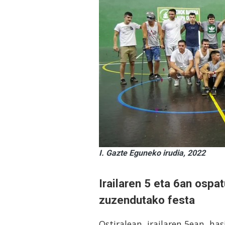
I. Gazte Eguneko irudia, 2022
Irailaren 5 eta 6an ospa
zuzendutako festa
Ostiralean, irailaren 5ean, h