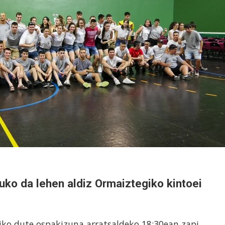
tuko da lehen aldiz Ormaiztegiko kintoei
asiko dute ospakizuna arratsaldeko 18:30ean zapi