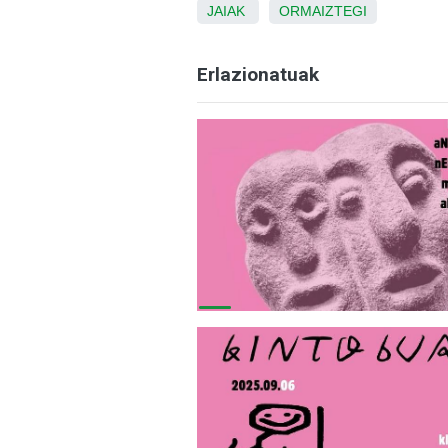
JAIAK
ORMAIZTEGI
Erlazionatuak