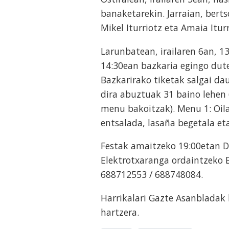
banaketarekin. Jarraian, bert
Mikel Iturriotz eta Amaia Itur
Larunbatean, irailaren 6an, 1
14:30ean bazkaria egingo dute 
Bazkarirako tiketak salgai d
dira abuztuak 31 baino lehen
menu bakoitzak). Menu 1: Oila
entsalada, lasaña begetala et
Festak amaitzeko 19:00etan D
Elektrotxaranga ordaintzeko 
688712553 / 688748084.
Harrikalari Gazte Asanbladak 
hartzera.