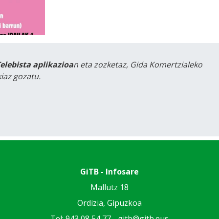
Telebista aplikazioa
n eta zozketaz, Gida Komertzialeko
iaz gozatu.
GiTB - Infosare
Mallutz 18
Ordizia, Gipuzkoa
Tel: 943 08 54 77 -
gitb@gitb.eus