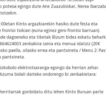
so poteoa egingo dute Ane Zuazubiskar, Nerea Ibarzaba
riotzekin.
3:00etan Kinto argazkiarekin hasiko dute festa eta
frontoi txikian (euria eginez gero frontoi barruan).
aude dagoeneko eta tiketak Bizum bidez eskatu behar
 664624003 zenbakira izena eta menua idatziz (20€
sko paella, oilasko errea eta pantxineta / Menu 2: Pas
a pantxineta.
izkobolo elektrotxaranga egongo da herrian zehar.
Bizuma bidali daiteke ondorengo bi zenbakietara:
herritarrak gonbidatu ditu lehen Kinto Buruan parte