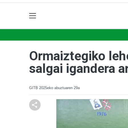
Ormaiztegiko leh
salgai igandera a
GITB
2025eko abuztuaren 29a