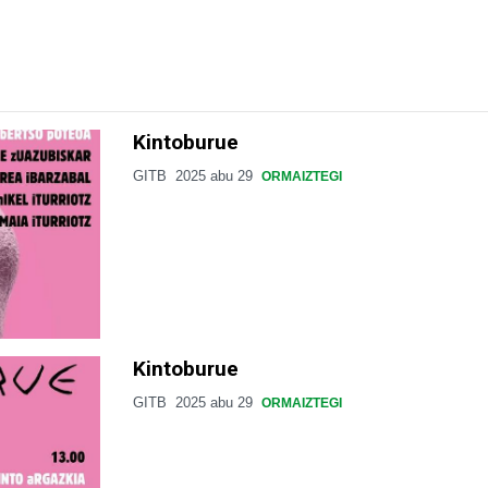
Kintoburue
GITB
2025 abu 29
ORMAIZTEGI
Kintoburue
GITB
2025 abu 29
ORMAIZTEGI