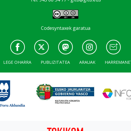
Codesyntaxek garatua
LEGE OHARRA
PUBLIZITATEA
ARAUAK
HARREMANE