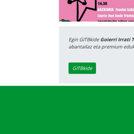
Egin GITBkide
Goierri Irrati 
abantailaz eta premium eduk
GITBkide