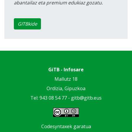
abantailaz eta premium edukiaz gozatu.
GITBkide
GiTB - Infosare
Mallutz 18
Ordizia, Gipuzkoa
Tel: 943 08 54 77 -
gitb@gitb.eus
Codesyntaxek garatua