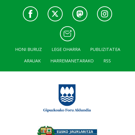
HONI BURUZ
LEGE OHARRA
PUBLIZITATEA
ARAUAK
HARREMANETARAKO
RSS