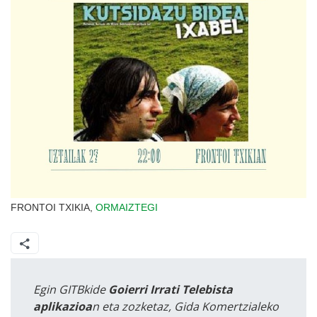
FRONTOI TXIKIA,
ORMAIZTEGI
Egin GITBkide
Goierri Irrati Telebista
aplikazioa
n eta zozketaz, Gida Komertzialeko