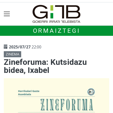
ORMAIZTEGI
2025/07/27
22:00
ZINEMA
Zineforuma: Kutsidazu
bidea, Ixabel