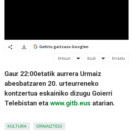
Gehitu gaitzazu Googlen
Entzun
Itzuli
Erraztu
Gaur 22:00etatik aurrera Urmaiz
abesbatzaren 20. urteurreneko
kontzertua eskainiko dizugu Goierri
Telebistan eta
www.gitb.eus
atarian.
KULTURA
ORMAIZTEGI