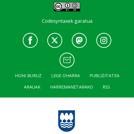
Codesyntaxek garatua
HONI BURUZ
LEGE OHARRA
PUBLIZITATEA
ARAUAK
HARREMANETARAKO
RSS