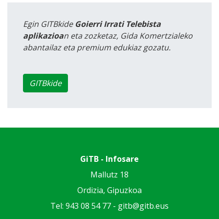
Egin GITBkide
Goierri Irrati Telebista
aplikazioa
n eta zozketaz, Gida Komertzialeko
abantailaz eta premium edukiaz gozatu.
GITBkide
GiTB - Infosare
Mallutz 18
Ordizia, Gipuzkoa
Tel: 943 08 54 77 -
gitb@gitb.eus