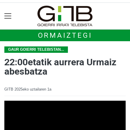
ORMAIZTEGI
GAUR GOIERRI TELEBISTAN...
22:00etatik aurrera Urmaiz
abesbatza
GITB
2025eko uztailaren 1a