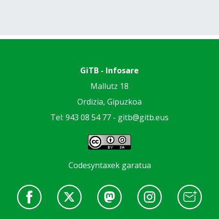
GiTB - Infosare
Mallutz 18
Ordizia, Gipuzkoa
Tel: 943 08 54 77 -
gitb@gitb.eus
Codesyntaxek garatua