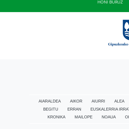
HONI BURUZ
AIARALDEA
AIKOR
AIURRI
ALEA
BEGITU
ERRAN
EUSKALERRIA IRRA
KRONIKA
MAILOPE
NOAUA
O