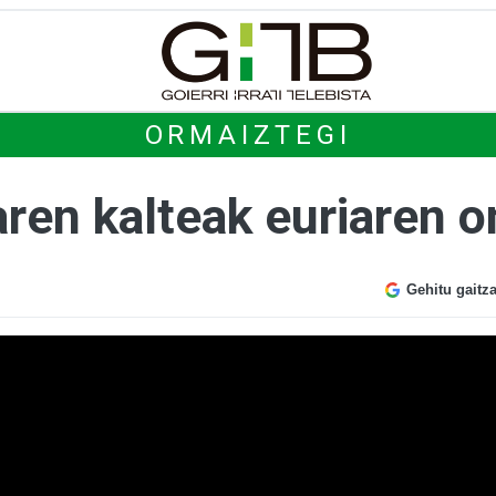
ORMAIZTEGI
ren kalteak euriaren o
Gehitu gaitz