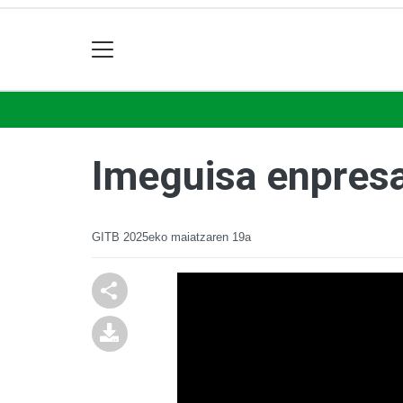
Imeguisa enpresa
GITB
2025eko maiatzaren 19a