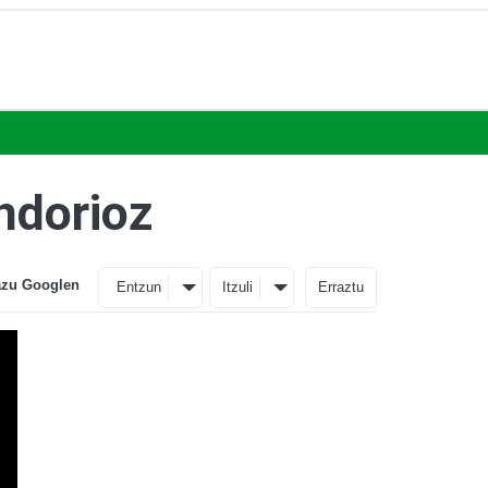
ndorioz
azu Googlen
Entzun
Itzuli
Erraztu