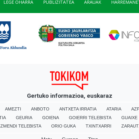
LEGE OHARRA
PUBLIZITATEA
ARAUAK
HARREMANE
Gertuko informazioa, euskaraz
AMEZTI
ANBOTO
ANTXETA IRRATIA
ATARIA
AZP
TIA
GEURIA
GOIENA
GOIERRI TELEBISTA
GUAIXE
IZMENDI TELEBISTA
ORIO GUKA
TXINTXARRI
ZARAUT