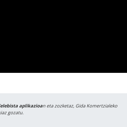
Telebista aplikazioa
n eta zozketaz, Gida Komertzialeko
iaz gozatu.