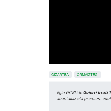
GIZARTEA
ORMAIZTEGI
Egin GITBkide
Goierri Irrati 
abantailaz eta premium eduk