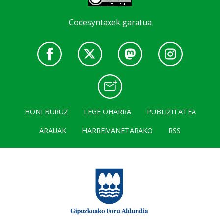
Codesyntaxek garatua
HONI BURUZ
LEGE OHARRA
PUBLIZITATEA
ARAUAK
HARREMANETARAKO
RSS