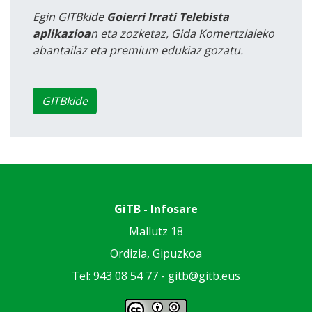
Egin GITBkide
Goierri Irrati Telebista
aplikazioa
n eta zozketaz, Gida Komertzialeko
abantailaz eta premium edukiaz gozatu.
GITBkide
GiTB - Infosare
Mallutz 18
Ordizia, Gipuzkoa
Tel: 943 08 54 77 -
gitb@gitb.eus