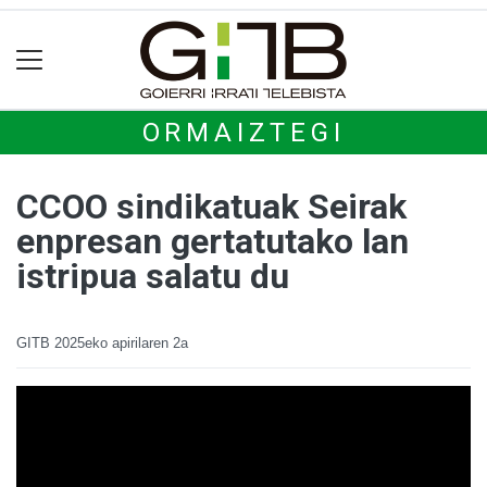
ORMAIZTEGI
CCOO sindikatuak Seirak
enpresan gertatutako lan
istripua salatu du
GITB
2025eko apirilaren 2a