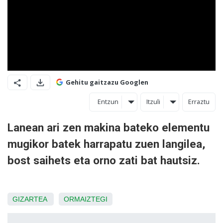
Gehitu gaitzazu Googlen
Entzun
Itzuli
Erraztu
Lanean ari zen makina bateko elementu
mugikor batek harrapatu zuen langilea,
bost saihets eta orno zati bat hautsiz.
GIZARTEA
ORMAIZTEGI