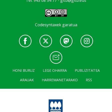
Tel: 943 08 54 77 -
gitb@gitb.eus
Codesyntaxek garatua
HONI BURUZ
LEGE OHARRA
PUBLIZITATEA
ARAUAK
HARREMANETARAKO
RSS