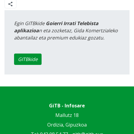
Egin GITBkide
Goierri Irrati Telebista
aplikazioa
n eta zozketaz, Gida Komertzialeko
abantailaz eta premium edukiaz gozatu.
GITBkide
GiTB - Infosare
Mallutz 18
Ordizia, Gipuzkoa