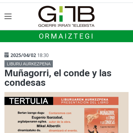
ORMAIZTEGI
2025/04/02
18:30
LIBURU AURKEZPENA
Muñagorri, el conde y las
condesas