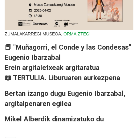
ZUMALAKARREGI MUSEOA,
ORMAIZTEGI
📕 "Muñagorri, el Conde y las Condesas"
Eugenio Ibarzabal
Erein argitaletxeak argitaratua
📖 TERTULIA. Liburuaren aurkezpena
Bertan izango dugu Eugenio Ibarzabal,
argitalpenaren egilea
Mikel Alberdik dinamizatuko du