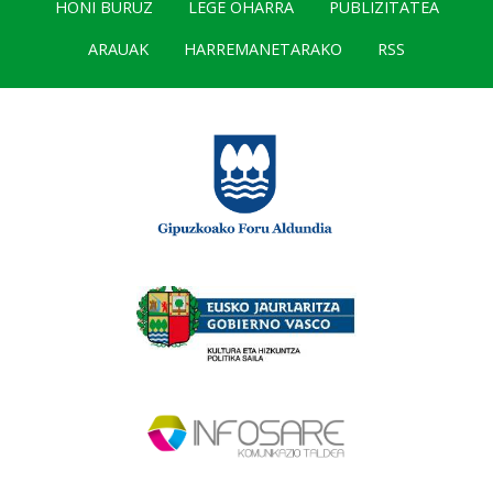
HONI BURUZ
LEGE OHARRA
PUBLIZITATEA
ARAUAK
HARREMANETARAKO
RSS