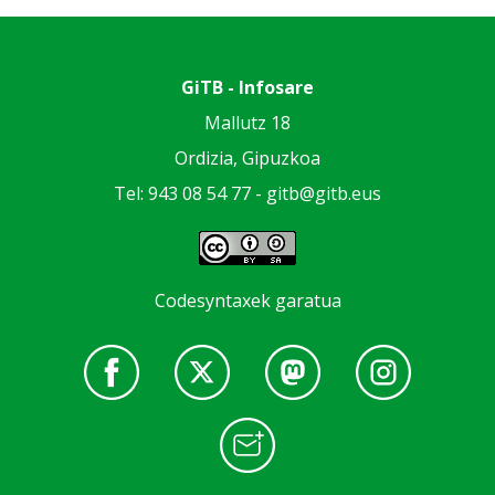
GiTB - Infosare
Mallutz 18
Ordizia, Gipuzkoa
Tel: 943 08 54 77 -
gitb@gitb.eus
Codesyntaxek garatua