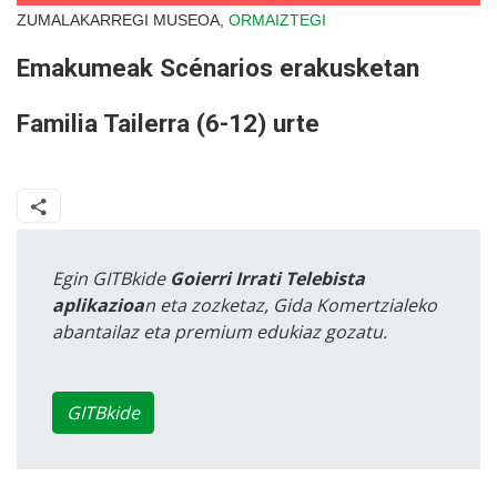
ZUMALAKARREGI MUSEOA,
ORMAIZTEGI
Emakumeak Scénarios erakusketan
Familia Tailerra (6-12) urte
Egin GITBkide
Goierri Irrati Telebista
aplikazioa
n eta zozketaz, Gida Komertzialeko
abantailaz eta premium edukiaz gozatu.
GITBkide