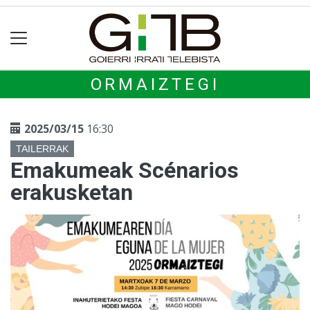
ORMAIZTEGI
2025/03/15
16:30
TAILERRAK
Emakumeak Scénarios
erakusketan