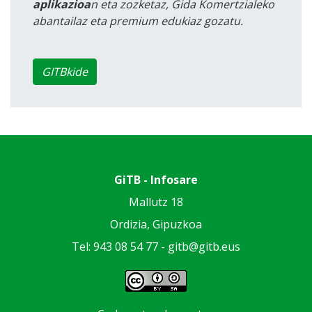
aplikazioa
n eta zozketaz, Gida Komertzialeko
abantailaz eta premium edukiaz gozatu.
GITBkide
GiTB - Infosare
Mallutz 18
Ordizia, Gipuzkoa
Tel: 943 08 54 77 -
gitb@gitb.eus