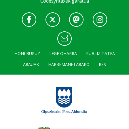
Codesyntaxek garatua
HONI BURUZ
LEGE OHARRA
PUBLIZITATEA
ARAUAK
HARREMANETARAKO
RSS