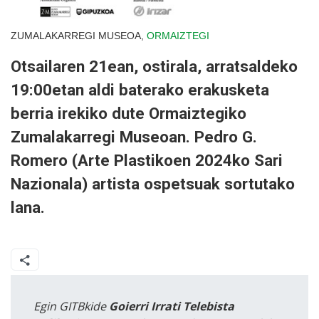
ZUMALAKARREGI MUSEOA,
ORMAIZTEGI
Otsailaren 21ean, ostirala, arratsaldeko
19:00etan aldi baterako erakusketa
berria irekiko dute Ormaiztegiko
Zumalakarregi Museoan. Pedro G.
Romero (Arte Plastikoen 2024ko Sari
Nazionala) artista ospetsuak sortutako
lana.
Egin GITBkide
Goierri Irrati Telebista