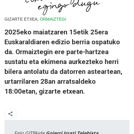
GIZARTE ETXEA,
ORMAIZTEGI
2025eko maiatzaren 15etik 25era
Euskaraldiaren edizio berria ospatuko
da. Ormaiztegin ere parte-hartzea
sustatu eta ekimena aurkezteko herri
bilera antolatu da datorren asteartean,
urtarrilaren 28an arratsaldeko
18:00etan, gizarte etxean.
Egin GITBkide
Goierri Irrati Telebista