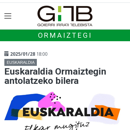
ORMAIZTEGI
2025/01/28
18:00
EUSKARALDIA
Euskaraldia Ormaiztegin
antolatzeko bilera