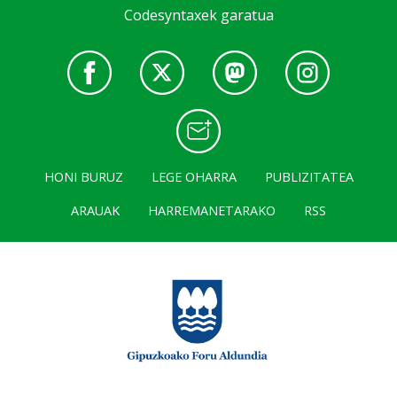
Codesyntaxek garatua
HONI BURUZ
LEGE OHARRA
PUBLIZITATEA
ARAUAK
HARREMANETARAKO
RSS