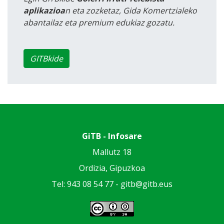
aplikazioa
n eta zozketaz, Gida Komertzialeko
abantailaz eta premium edukiaz gozatu.
GITBkide
GiTB - Infosare
Mallutz 18
Ordizia, Gipuzkoa
Tel: 943 08 54 77 -
gitb@gitb.eus