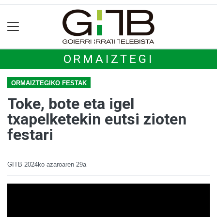
ORMAIZTEGI
ORMAIZTEGIKO FESTAK
Toke, bote eta igel
txapelketekin eutsi zioten
festari
GITB
2024ko azaroaren 29a