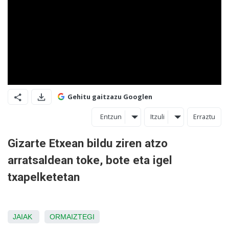
Gehitu gaitzazu Googlen
Entzun
Itzuli
Erraztu
Gizarte Etxean bildu ziren atzo
arratsaldean toke, bote eta igel
txapelketetan
JAIAK
ORMAIZTEGI