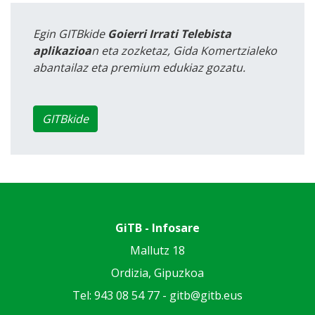
Egin GITBkide
Goierri Irrati Telebista
aplikazioa
n eta zozketaz, Gida Komertzialeko
abantailaz eta premium edukiaz gozatu.
GITBkide
GiTB - Infosare
Mallutz 18
Ordizia, Gipuzkoa
Tel: 943 08 54 77 -
gitb@gitb.eus