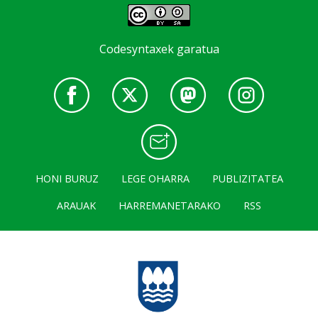
Codesyntaxek garatua
HONI BURUZ
LEGE OHARRA
PUBLIZITATEA
ARAUAK
HARREMANETARAKO
RSS