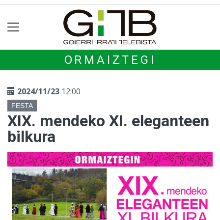
ORMAIZTEGI
2024/11/23
12:00
FESTA
XIX. mendeko XI. eleganteen
bilkura