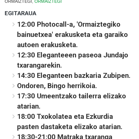
ORMAIZTEGI,
ORMAIZTEGI
EGITARAUA
12:00 Photocall-a, 'Ormaiztegiko
bainuetxea' erakusketa eta garaiko
autoen erakusketa.
12:30 Eleganteeen paseoa Jundajo
txarangarekin.
14:30 Eleganteen bazkaria Zubipen.
Ondoren, Bingo herrikoia.
17:30 Umeentzako tailerra elizako
atarian.
18:00 Txokolatea eta Ezkurdia
pasten dastaketa elizako atarian.
18:30-21:00 Matraka txaranga