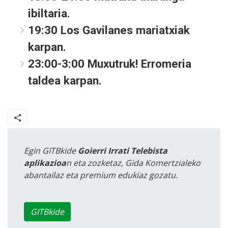
ibiltaria.
19:30 Los Gavilanes mariatxiak
karpan.
23:00-3:00 Muxutruk! Erromeria
taldea karpan.
Egin GITBkide
Goierri Irrati Telebista
aplikazioa
n eta zozketaz, Gida Komertzialeko
abantailaz eta premium edukiaz gozatu.
GITBkide