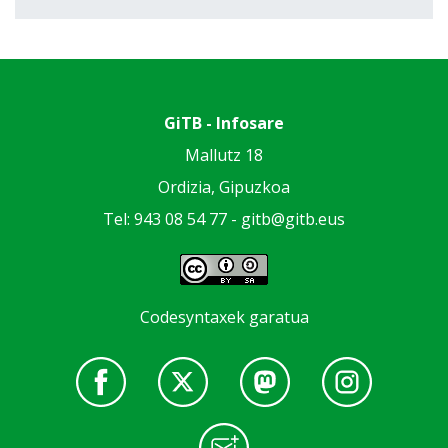
GiTB - Infosare
Mallutz 18
Ordizia, Gipuzkoa
Tel: 943 08 54 77 -
gitb@gitb.eus
Codesyntaxek garatua