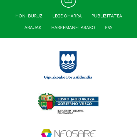
HONI BURUZ
LEGE OHARRA
PUBLIZITATEA
ARAUAK
HARREMANETARAKO
RSS