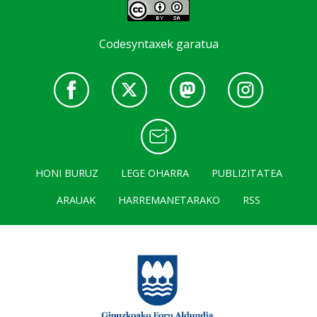
Codesyntaxek garatua
HONI BURUZ
LEGE OHARRA
PUBLIZITATEA
ARAUAK
HARREMANETARAKO
RSS