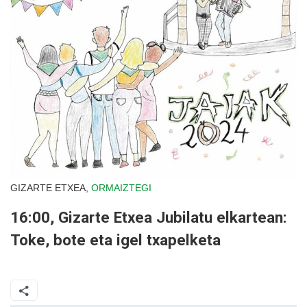
GIZARTE ETXEA,
ORMAIZTEGI
16:00, Gizarte Etxea Jubilatu elkartean:
Toke, bote eta igel txapelketa