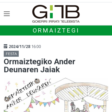
ORMAIZTEGI
2024/11/28
16:00
FESTA
Ormaiztegiko Ander
Deunaren Jaiak