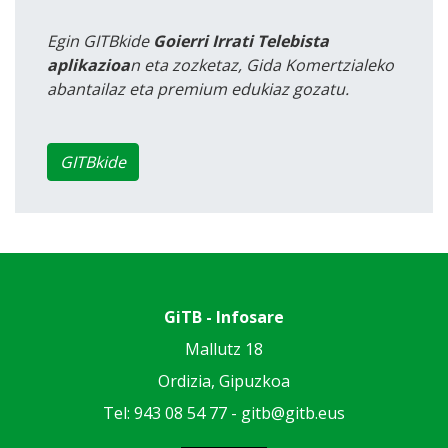
Egin GITBkide
Goierri Irrati Telebista
aplikazioa
n eta zozketaz, Gida Komertzialeko
abantailaz eta premium edukiaz gozatu.
GITBkide
GiTB - Infosare
Mallutz 18
Ordizia, Gipuzkoa
Tel: 943 08 54 77 -
gitb@gitb.eus