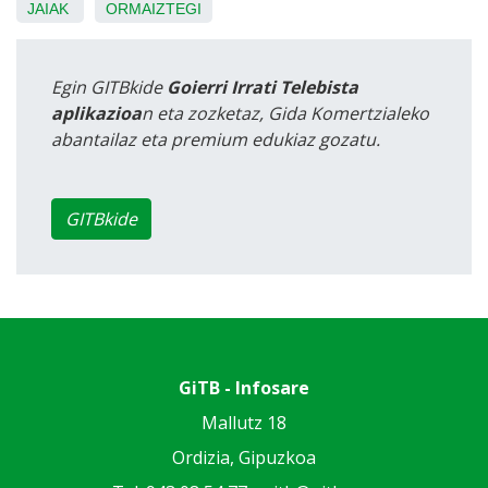
JAIAK
ORMAIZTEGI
Egin GITBkide
Goierri Irrati Telebista
aplikazioa
n eta zozketaz, Gida Komertzialeko
abantailaz eta premium edukiaz gozatu.
GITBkide
GiTB - Infosare
Mallutz 18
Ordizia, Gipuzkoa