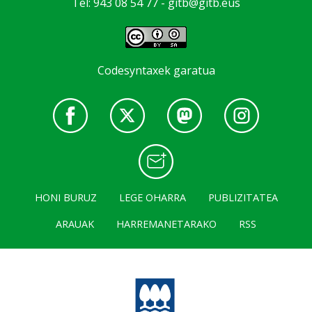
Tel: 943 08 54 77 -
gitb@gitb.eus
Codesyntaxek garatua
HONI BURUZ
LEGE OHARRA
PUBLIZITATEA
ARAUAK
HARREMANETARAKO
RSS