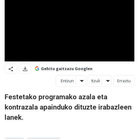
Gehitu gaitzazu Googlen
Entzun
Itzuli
Erraztu
Festetako programako azala eta
kontrazala apainduko dituzte irabazleen
lanek.