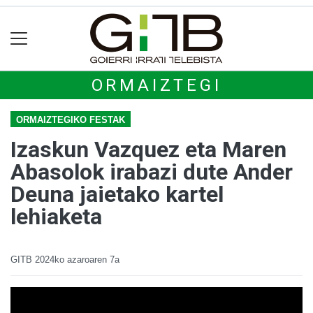
ORMAIZTEGI
ORMAIZTEGIKO FESTAK
Izaskun Vazquez eta Maren
Abasolok irabazi dute Ander
Deuna jaietako kartel
lehiaketa
GITB
2024ko azaroaren 7a