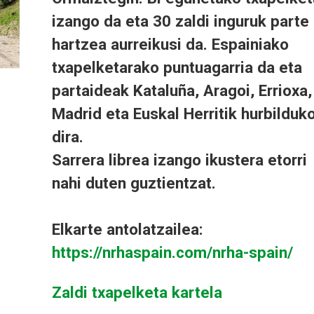
izango da eta 30 zaldi inguruk parte
hartzea aurreikusi da. Espainiako
txapelketarako puntuagarria da eta
partaideak Kataluña, Aragoi, Errioxa,
Madrid eta Euskal Herritik hurbilduk
dira.
Sarrera librea izango ikustera etorri
nahi duten guztientzat.
Elkarte antolatzailea:
https://nrhaspain.com/nrha-spain/
Zaldi txapelketa kartela