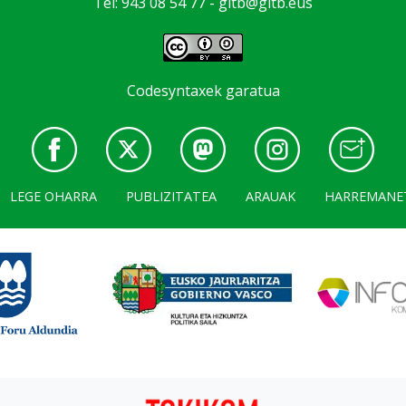
Tel: 943 08 54 77 -
gitb@gitb.eus
Codesyntaxek garatua
LEGE OHARRA
PUBLIZITATEA
ARAUAK
HARREMANE