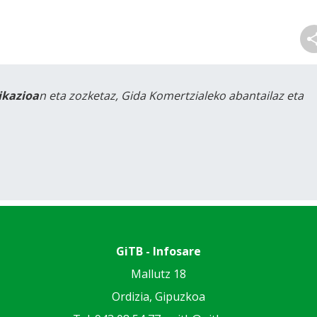
likazioa
n eta zozketaz, Gida Komertzialeko abantailaz eta
GiTB - Infosare
Mallutz 18
Ordizia, Gipuzkoa