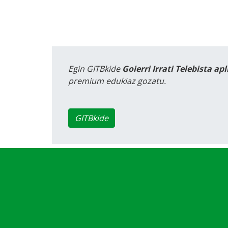
Egin GITBkide
Goierri Irrati Telebista ap
premium edukiaz gozatu.
GITBkide