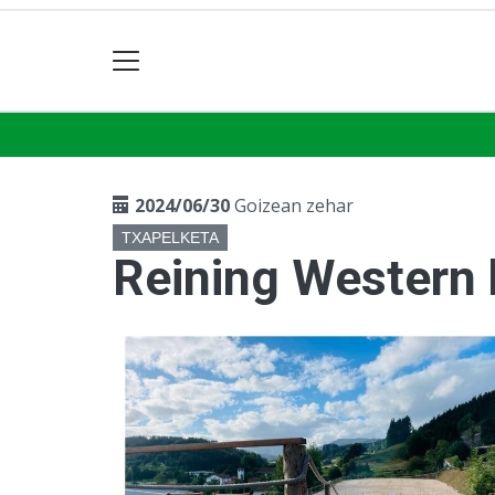
2024/06/30
Goizean zehar
TXAPELKETA
Reining Western 