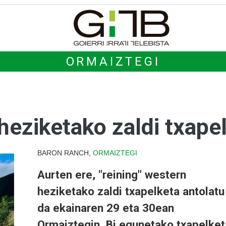
ORMAIZTEGI
heziketako zaldi txape
BARON RANCH,
ORMAIZTEGI
Aurten ere, "reining" western
heziketako zaldi txapelketa antolatu
da ekainaren 29 eta 30ean
Ormaiztegin. Bi egunetako txapelket