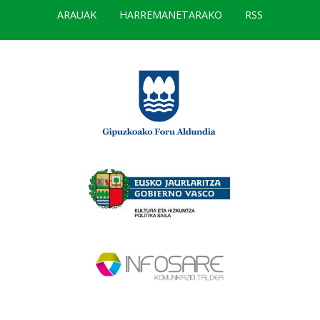
ARAUAK
HARREMANETARAKO
RSS