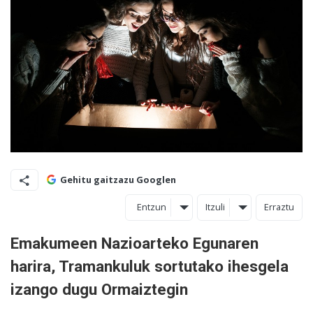
Gehitu gaitzazu Googlen
Entzun
Itzuli
Erraztu
Emakumeen Nazioarteko Egunaren
harira, Tramankuluk sortutako ihesgela
izango dugu Ormaiztegin