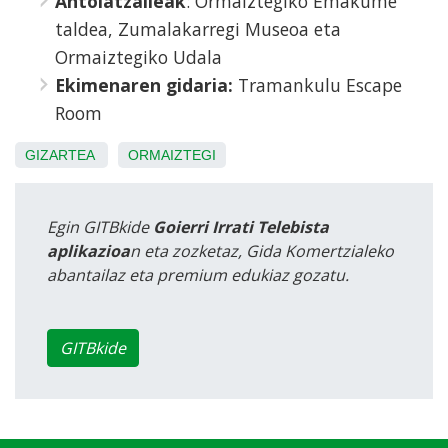
Antolatzaileak
: Ormaiztegiko Emakume
taldea, Zumalakarregi Museoa eta
Ormaiztegiko Udala
Ekimenaren gidaria:
Tramankulu Escape
Room
GIZARTEA
ORMAIZTEGI
Egin GITBkide
Goierri Irrati Telebista
aplikazioa
n eta zozketaz, Gida Komertzialeko
abantailaz eta premium edukiaz gozatu.
GITBkide