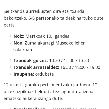
Sei txanda aurreikusten dira eta txanda
bakoitzeko, 6-8 pertsonako taldeek hartuko dute
parte.
Noiz:
Martxoak 10, igandea
Non
: Zumalakarregi Museoko lehen
solairuan
Txandak goizez:
10:30 / 12:00 / 13:30
Txandak arratsaldez:
16:30 / 18:00 / 19:30
Iraupena:
ordubete
12 urtetik gorako pertsonentzako jarduera. 12
urtez azpikoak heldu batez lagunduta izena
emateko aukera izango dute.