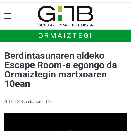
ORMAIZTEGI
Berdintasunaren aldeko
Escape Room-a egongo da
Ormaiztegin martxoaren
10ean
GITB
2024ko otsailaren 13a