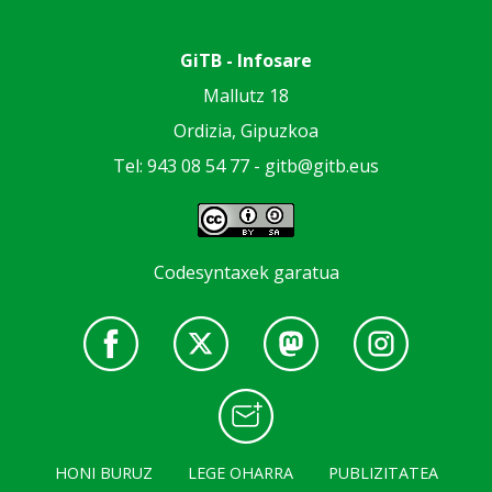
GiTB - Infosare
Mallutz 18
Ordizia, Gipuzkoa
Tel: 943 08 54 77 -
gitb@gitb.eus
Codesyntaxek garatua
HONI BURUZ
LEGE OHARRA
PUBLIZITATEA