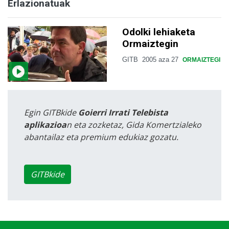
Erlazionatuak
Odolki lehiaketa
Ormaiztegin
GITB
2005 aza 27
ORMAIZTEGI
Egin GITBkide
Goierri Irrati Telebista
aplikazioa
n eta zozketaz, Gida Komertzialeko
abantailaz eta premium edukiaz gozatu.
GITBkide