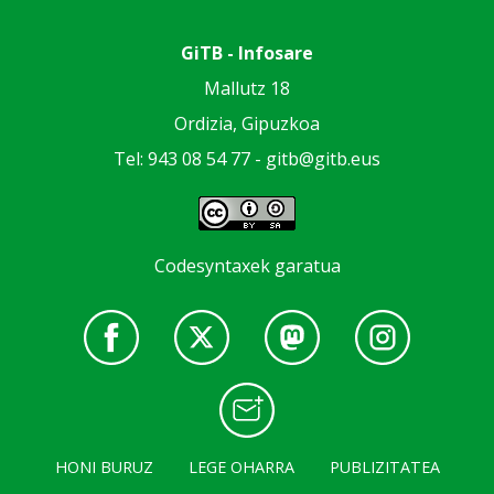
GiTB - Infosare
Mallutz 18
Ordizia, Gipuzkoa
Tel: 943 08 54 77 -
gitb@gitb.eus
Codesyntaxek garatua
HONI BURUZ
LEGE OHARRA
PUBLIZITATEA