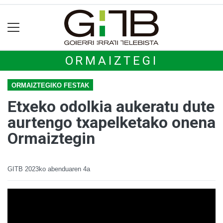
ORMAIZTEGI
ORMAIZTEGIKO FESTAK
Etxeko odolkia aukeratu dute
aurtengo txapelketako onena
Ormaiztegin
GITB
2023ko abenduaren 4a