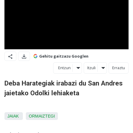
Gehitu gaitzazu Googlen
Entzun
Itzuli
Erraztu
Deba Harategiak irabazi du San Andres
jaietako Odolki lehiaketa
JAIAK
ORMAIZTEGI