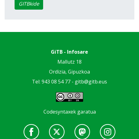
GITBkide
GiTB - Infosare
Mallutz 18
Ordizia, Gipuzkoa
Tel: 943 08 54 77 -
gitb@gitb.eus
Codesyntaxek garatua