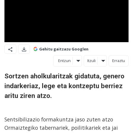
Gehitu gaitzazu Googlen
Entzun
Itzuli
Erraztu
Sortzen aholkularitzak gidatuta, genero
indarkeriaz, lege eta kontzeptu berriez
aritu ziren atzo.
Sentsibilizazio formakuntza jaso zuten atzo
Ormaiztegiko tabernariek, poilitikariek eta jai