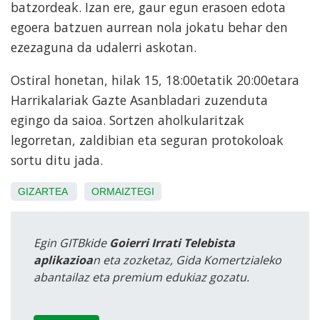
batzordeak. Izan ere, gaur egun erasoen edota
egoera batzuen aurrean nola jokatu behar den
ezezaguna da udalerri askotan.
Ostiral honetan, hilak 15, 18:00etatik 20:00etara
Harrikalariak Gazte Asanbladari zuzenduta
egingo da saioa. Sortzen aholkularitzak
legorretan, zaldibian eta seguran protokoloak
sortu ditu jada.
GIZARTEA
ORMAIZTEGI
Egin GITBkide
Goierri Irrati Telebista
aplikazioa
n eta zozketaz, Gida Komertzialeko
abantailaz eta premium edukiaz gozatu.