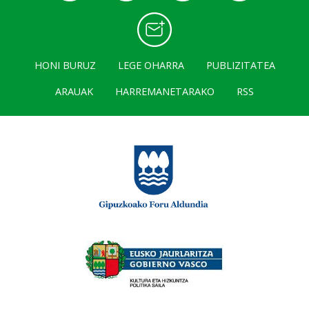
HONI BURUZ
LEGE OHARRA
PUBLIZITATEA
ARAUAK
HARREMANETARAKO
RSS