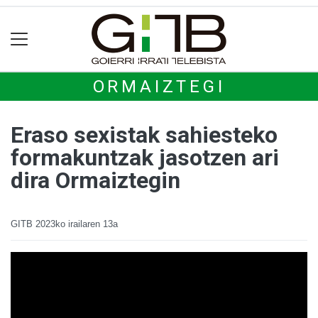
ORMAIZTEGI
Eraso sexistak sahiesteko
formakuntzak jasotzen ari
dira Ormaiztegin
GITB
2023ko irailaren 13a