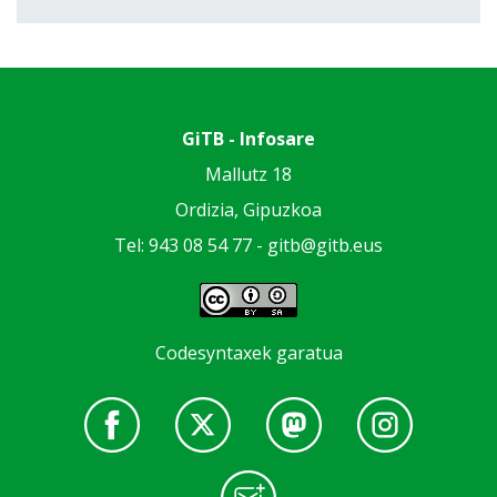
GiTB - Infosare
Mallutz 18
Ordizia, Gipuzkoa
Tel: 943 08 54 77 -
gitb@gitb.eus
Codesyntaxek garatua