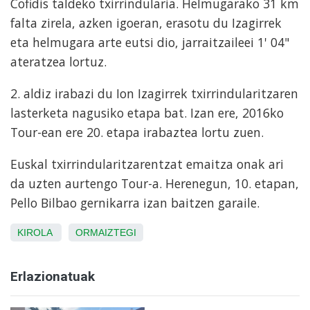
Cofidis taldeko txirrindularia. Helmugarako 31 km
falta zirela, azken igoeran, erasotu du Izagirrek
eta helmugara arte eutsi dio, jarraitzaileei 1' 04"
ateratzea lortuz.
2. aldiz irabazi du Ion Izagirrek txirrindularitzaren
lasterketa nagusiko etapa bat. Izan ere, 2016ko
Tour-ean ere 20. etapa irabaztea lortu zuen.
Euskal txirrindularitzarentzat emaitza onak ari
da uzten aurtengo Tour-a. Herenegun, 10. etapan,
Pello Bilbao gernikarra izan baitzen garaile.
KIROLA
ORMAIZTEGI
Erlazionatuak