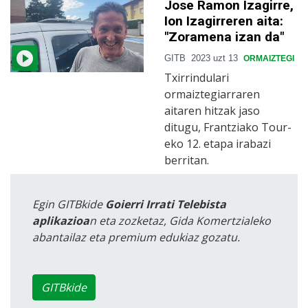
Jose Ramon Izagirre,
Ion Izagirreren aita:
"Zoramena izan da"
GITB
2023 uzt 13
ORMAIZTEGI
Txirrindulari
ormaiztegiarraren
aitaren hitzak jaso
ditugu, Frantziako Tour-
eko 12. etapa irabazi
berritan.
Egin GITBkide
Goierri Irrati Telebista
aplikazioa
n eta zozketaz, Gida Komertzialeko
abantailaz eta premium edukiaz gozatu.
GITBkide