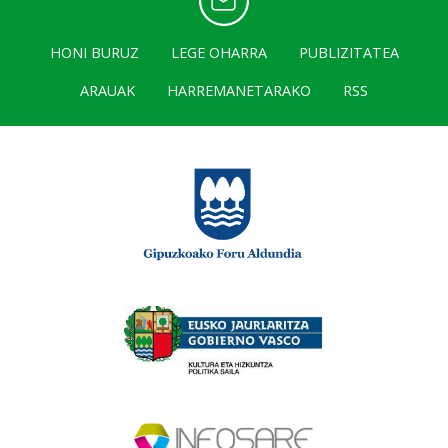
HONI BURUZ
LEGE OHARRA
PUBLIZITATEA
ARAUAK
HARREMANETARAKO
RSS