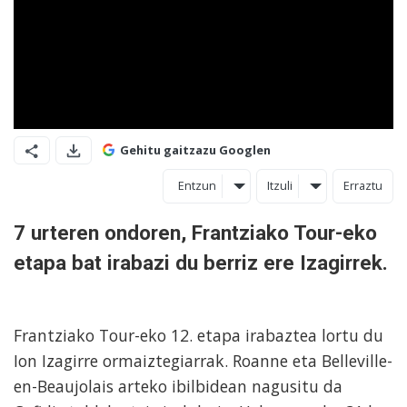
Gehitu gaitzazu Googlen
Entzun
Itzuli
Erraztu
7 urteren ondoren, Frantziako Tour-eko
etapa bat irabazi du berriz ere Izagirrek.
Frantziako Tour-eko 12. etapa irabaztea lortu du
Ion Izagirre ormaiztegiarrak. Roanne eta Belleville-
en-Beaujolais arteko ibilbidean nagusitu da