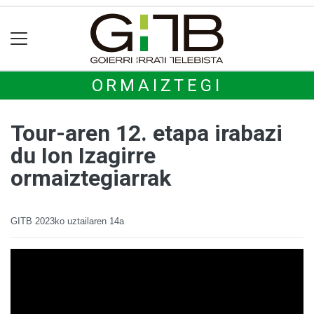
ORMAIZTEGI
Tour-aren 12. etapa irabazi
du Ion Izagirre
ormaiztegiarrak
GITB
2023ko uztailaren 14a