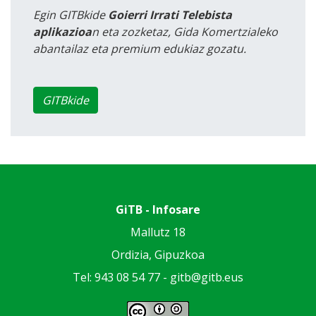
Egin GITBkide
Goierri Irrati Telebista
aplikazioa
n eta zozketaz, Gida Komertzialeko
abantailaz eta premium edukiaz gozatu.
GITBkide
GiTB - Infosare
Mallutz 18
Ordizia, Gipuzkoa
Tel: 943 08 54 77 -
gitb@gitb.eus