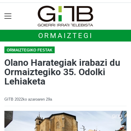
ORMAIZTEGI
ORMAIZTEGIKO FESTAK
Olano Harategiak irabazi du
Ormaiztegiko 35. Odolki
Lehiaketa
GITB
2022ko azaroaren 29a