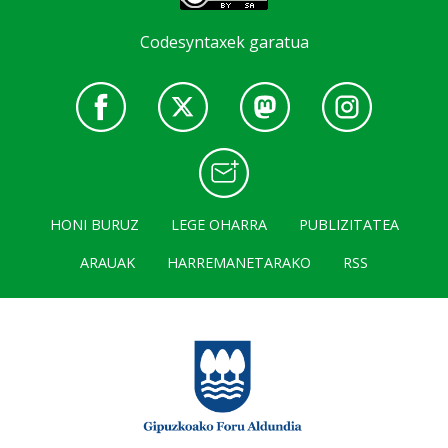
Codesyntaxek garatua
HONI BURUZ
LEGE OHARRA
PUBLIZITATEA
ARAUAK
HARREMANETARAKO
RSS