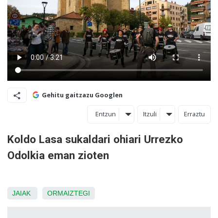
Gehitu gaitzazu Googlen
Entzun
Itzuli
Erraztu
Koldo Lasa sukaldari ohiari Urrezko
Odolkia eman zioten
JAIAK
ORMAIZTEGI