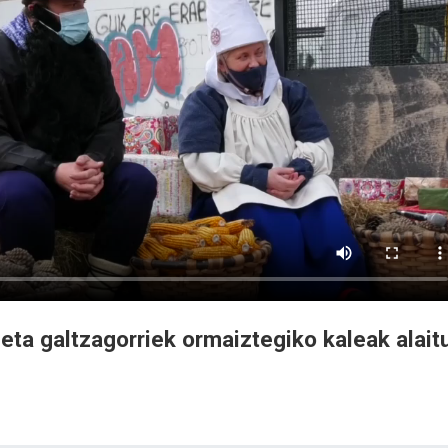
eta galtzagorriek ormaiztegiko kaleak alait