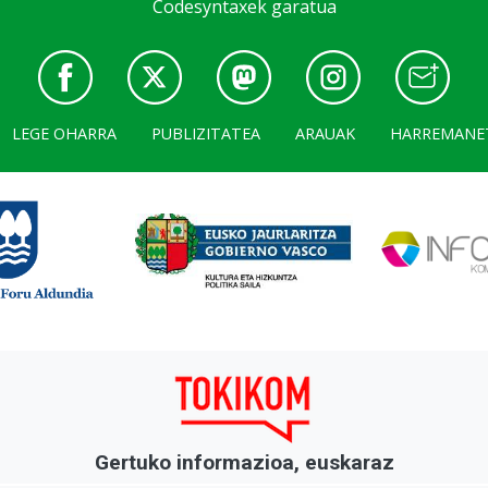
Codesyntaxek garatua
LEGE OHARRA
PUBLIZITATEA
ARAUAK
HARREMANE
Gertuko informazioa, euskaraz