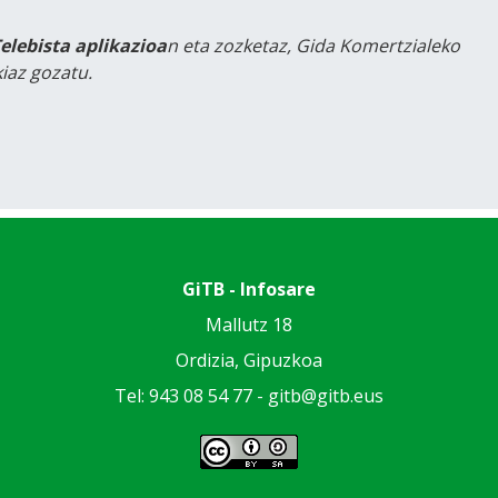
Telebista aplikazioa
n eta zozketaz, Gida Komertzialeko
iaz gozatu.
GiTB - Infosare
Mallutz 18
Ordizia, Gipuzkoa
Tel: 943 08 54 77 -
gitb@gitb.eus