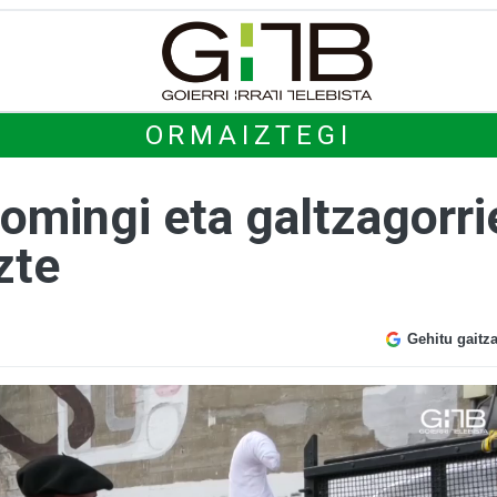
ORMAIZTEGI
Domingi eta galtzagorr
zte
Gehitu gaitz