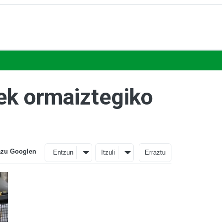
iek ormaiztegiko
azu Googlen
Entzun
Itzuli
Erraztu