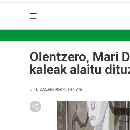
Olentzero, Mari 
kaleak alaitu ditu
GITB
2021eko abenduaren 24a