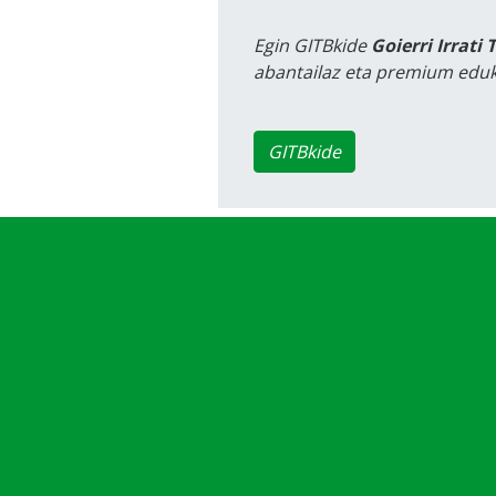
Egin GITBkide
Goierri Irrati 
abantailaz eta premium eduk
GITBkide