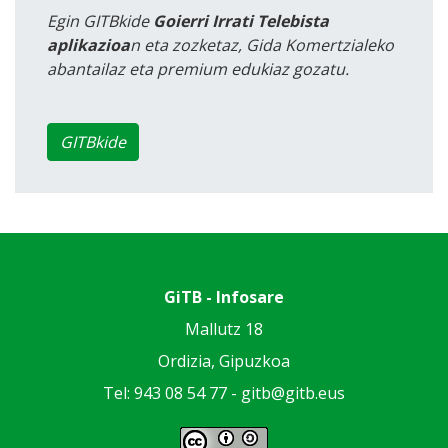
Egin GITBkide
Goierri Irrati Telebista
aplikazioa
n eta zozketaz, Gida Komertzialeko
abantailaz eta premium edukiaz gozatu.
GITBkide
GiTB - Infosare
Mallutz 18
Ordizia, Gipuzkoa
Tel: 943 08 54 77 -
gitb@gitb.eus