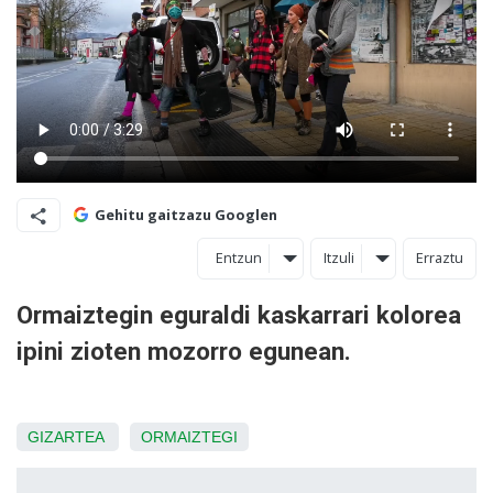
Gehitu gaitzazu Googlen
Entzun
Itzuli
Erraztu
Ormaiztegin eguraldi kaskarrari kolorea
ipini zioten mozorro egunean.
GIZARTEA
ORMAIZTEGI