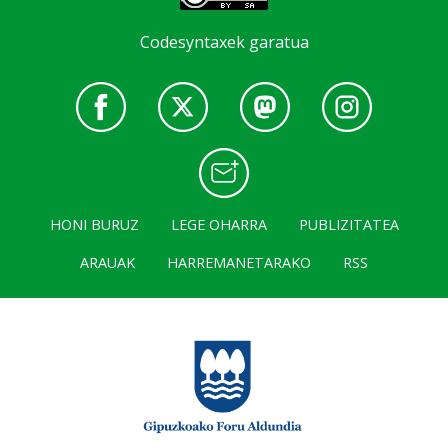
Codesyntaxek garatua
HONI BURUZ
LEGE OHARRA
PUBLIZITATEA
ARAUAK
HARREMANETARAKO
RSS