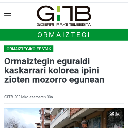
ORMAIZTEGI
ORMAIZTEGIKO FESTAK
Ormaiztegin eguraldi
kaskarrari kolorea ipini
zioten mozorro egunean
GITB
2021eko azaroaren 30a