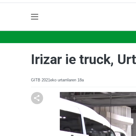
Irizar ie truck, U
GITB
2021eko urtarrilaren 18a