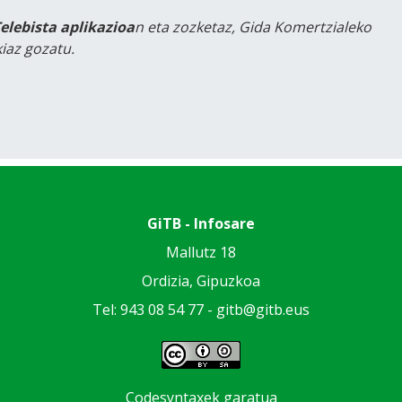
Telebista aplikazioa
n eta zozketaz, Gida Komertzialeko
iaz gozatu.
GiTB - Infosare
Mallutz 18
Ordizia, Gipuzkoa
Tel: 943 08 54 77 -
gitb@gitb.eus
Codesyntaxek garatua