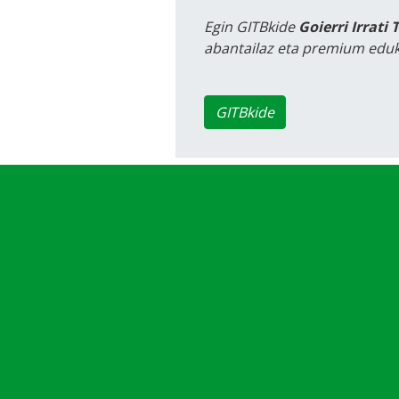
Egin GITBkide
Goierri Irrati 
abantailaz eta premium eduk
GITBkide