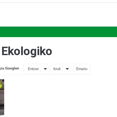
l Ekologiko
azu Googlen
Entzun
Itzuli
Erraztu