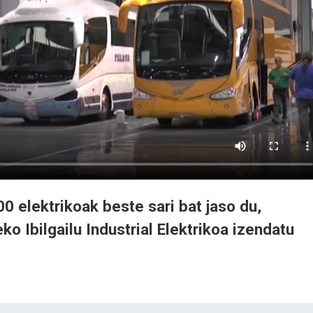
00 elektrikoak beste sari bat jaso du,
o Ibilgailu Industrial Elektrikoa izendatu