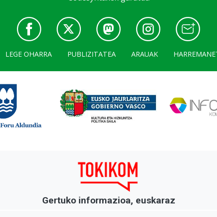
LEGE OHARRA
PUBLIZITATEA
ARAUAK
HARREMANE
Gertuko informazioa, euskaraz