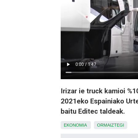
Irizar ie truck kamioi %1
2021eko Espainiako Urtek
baitu Editec taldeak.
EKONOMIA
ORMAIZTEGI