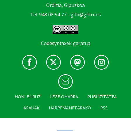
Ordizia, Gipuzkoa
Tel: 943 08 54 77 -
gitb@gitb.eus
Codesyntaxek garatua
HONI BURUZ
LEGE OHARRA
PUBLIZITATEA
ARAUAK
HARREMANETARAKO
RSS