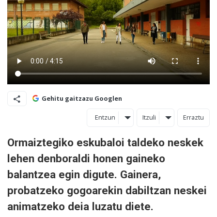
Gehitu gaitzazu Googlen
Entzun
Itzuli
Erraztu
Ormaiztegiko eskubaloi taldeko neskek
lehen denboraldi honen gaineko
balantzea egin digute. Gainera,
probatzeko gogoarekin dabiltzan neskei
animatzeko deia luzatu diete.