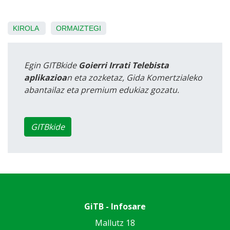
KIROLA
ORMAIZTEGI
Egin GITBkide
Goierri Irrati Telebista
aplikazioa
n eta zozketaz, Gida Komertzialeko
abantailaz eta premium edukiaz gozatu.
GITBkide
GiTB - Infosare
Mallutz 18