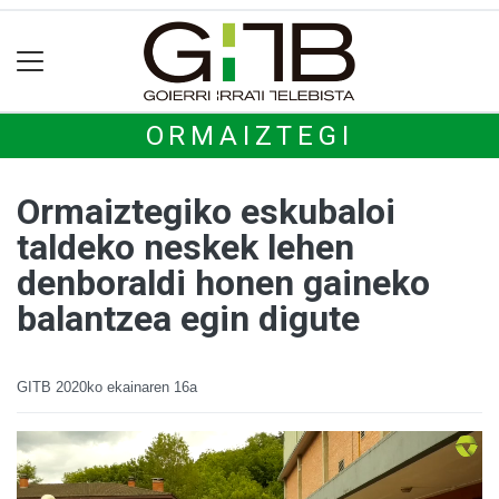
ORMAIZTEGI
Ormaiztegiko eskubaloi
taldeko neskek lehen
denboraldi honen gaineko
balantzea egin digute
GITB
2020ko ekainaren 16a