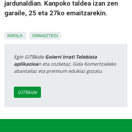
jardunaldian. Kanpoko taldea izan zen
garaile, 25 eta 27ko emaitzarekin.
KIROLA
ORMAIZTEGI
Egin GITBkide
Goierri Irrati Telebista
aplikazioa
n eta zozketaz, Gida Komertzialeko
abantailaz eta premium edukiaz gozatu.
GITBkide