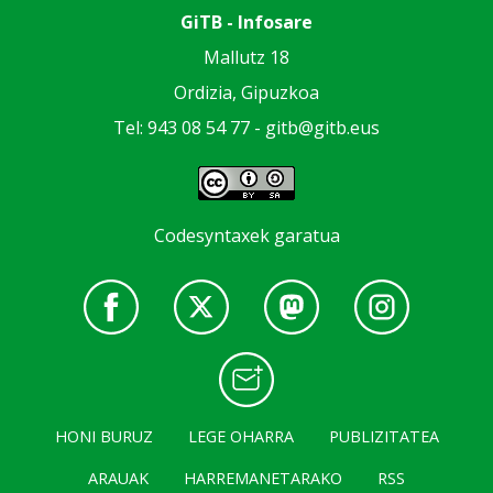
GiTB - Infosare
Mallutz 18
Ordizia, Gipuzkoa
Tel: 943 08 54 77 -
gitb@gitb.eus
Codesyntaxek garatua
HONI BURUZ
LEGE OHARRA
PUBLIZITATEA
ARAUAK
HARREMANETARAKO
RSS