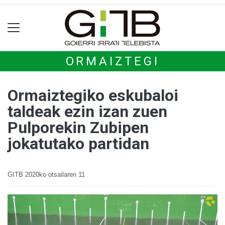
ORMAIZTEGI
Ormaiztegiko eskubaloi
taldeak ezin izan zuen
Pulporekin Zubipen
jokatutako partidan
GITB
2020ko otsailaren 11