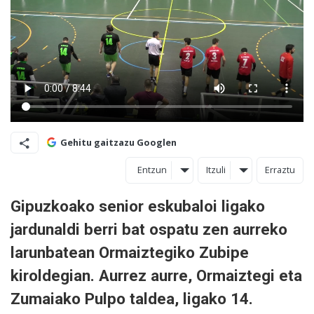
Gehitu gaitzazu Googlen
Entzun
Itzuli
Erraztu
Gipuzkoako senior eskubaloi ligako
jardunaldi berri bat ospatu zen aurreko
larunbatean Ormaiztegiko Zubipe
kiroldegian. Aurrez aurre, Ormaiztegi eta
Zumaiako Pulpo taldea, ligako 14.