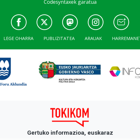
Codesyntaxek garatua
LEGE OHARRA
PUBLIZITATEA
ARAUAK
HARREMANE
Gertuko informazioa, euskaraz