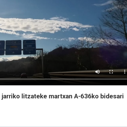
jarriko litzateke martxan A-636ko bidesari