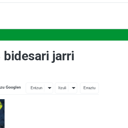
bidesari jarri
azu Googlen
Entzun
Itzuli
Erraztu