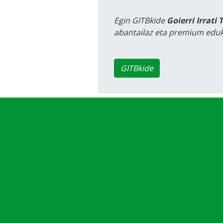
Egin GITBkide
Goierri Irrati 
abantailaz eta premium eduk
GITBkide