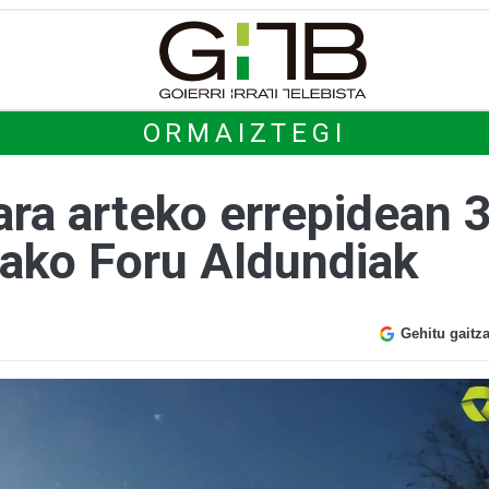
ORMAIZTEGI
ra arteko errepidean 3 
oako Foru Aldundiak
Gehitu gaitz