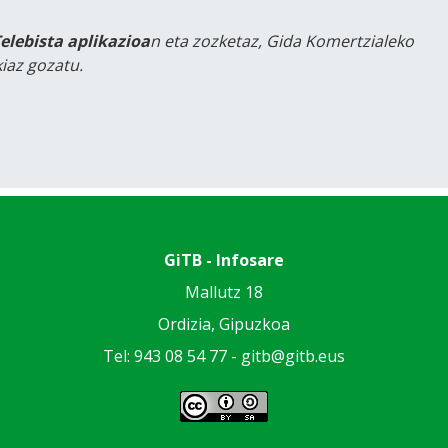
Telebista aplikazioa
n eta zozketaz, Gida Komertzialeko
iaz gozatu.
GiTB - Infosare
Mallutz 18
Ordizia, Gipuzkoa
Tel: 943 08 54 77 -
gitb@gitb.eus