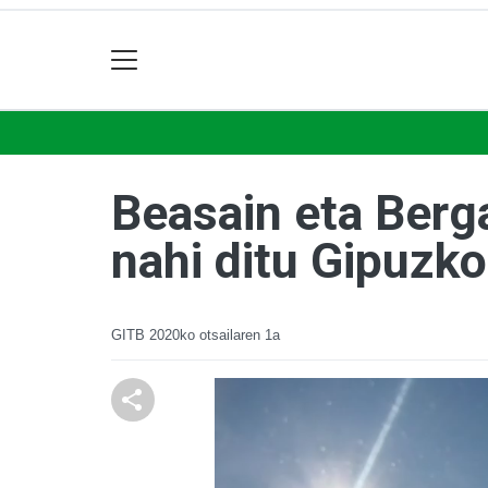
Beasain eta Berga
nahi ditu Gipuzk
GITB
2020ko otsailaren 1a