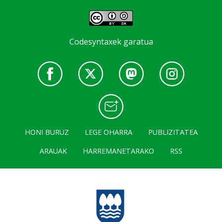
Codesyntaxek garatua
HONI BURUZ
LEGE OHARRA
PUBLIZITATEA
ARAUAK
HARREMANETARAKO
RSS