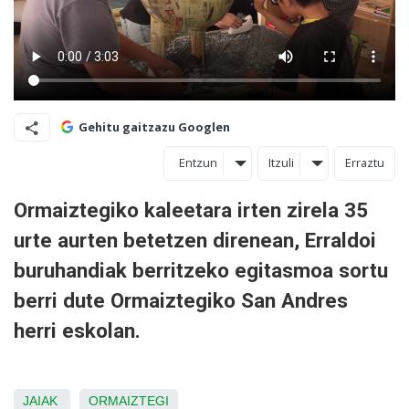
Gehitu gaitzazu Googlen
Entzun
Itzuli
Erraztu
Ormaiztegiko kaleetara irten zirela 35
urte aurten betetzen direnean, Erraldoi
buruhandiak berritzeko egitasmoa sortu
berri dute Ormaiztegiko San Andres
herri eskolan.
JAIAK
ORMAIZTEGI