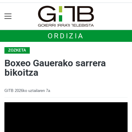
ORDIZIA
ZOZKETA
Boxeo Gauerako sarrera
bikoitza
GITB
2026ko uztailaren 7a