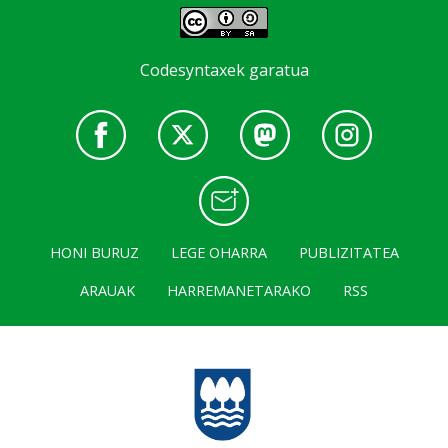
Codesyntaxek garatua
HONI BURUZ
LEGE OHARRA
PUBLIZITATEA
ARAUAK
HARREMANETARAKO
RSS