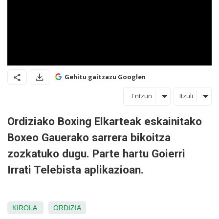
Gehitu gaitzazu Googlen
Entzun
Itzuli
Ordiziako Boxing Elkarteak eskainitako
Boxeo Gauerako sarrera bikoitza
zozkatuko dugu. Parte hartu Goierri
Irrati Telebista aplikazioan.
KIROLA
ORDIZIA