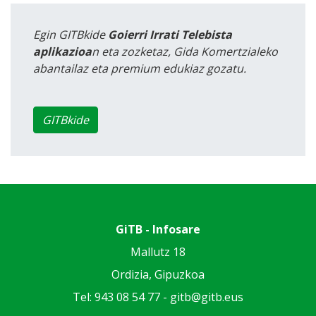
Egin GITBkide
Goierri Irrati Telebista
aplikazioa
n eta zozketaz, Gida Komertzialeko
abantailaz eta premium edukiaz gozatu.
GITBkide
GiTB - Infosare
Mallutz 18
Ordizia, Gipuzkoa
Tel: 943 08 54 77 -
gitb@gitb.eus