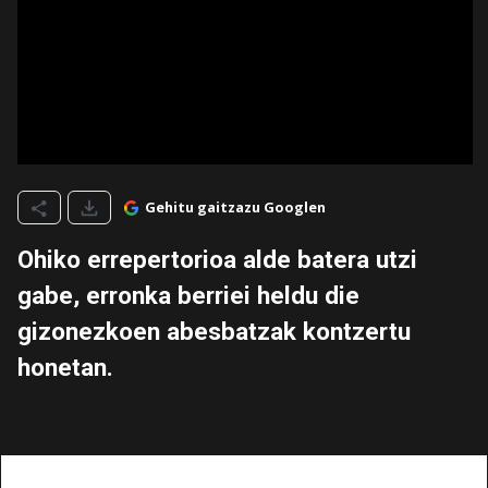
Gehitu gaitzazu Googlen
Ohiko errepertorioa alde batera utzi
gabe, erronka berriei heldu die
gizonezkoen abesbatzak kontzertu
honetan.