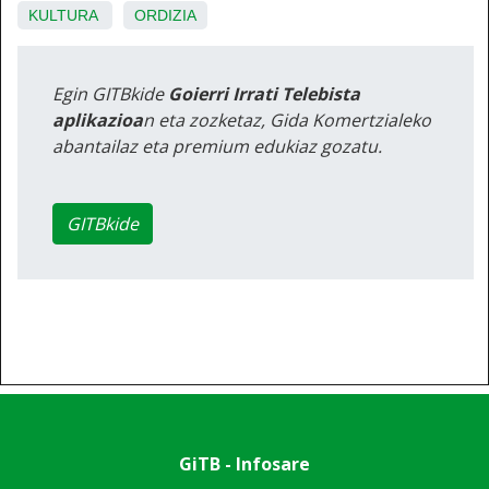
KULTURA
ORDIZIA
Egin GITBkide
Goierri Irrati Telebista
aplikazioa
n eta zozketaz, Gida Komertzialeko
abantailaz eta premium edukiaz gozatu.
GITBkide
GiTB - Infosare