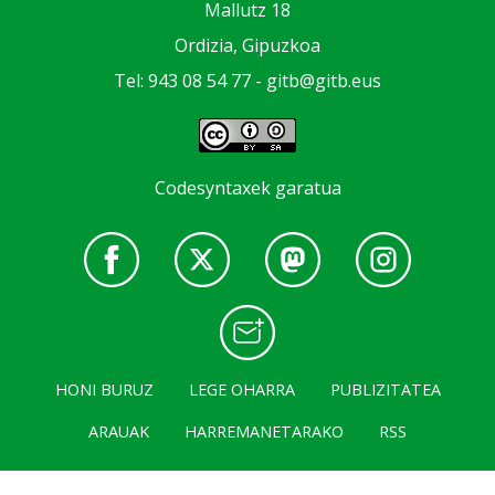
Mallutz 18
Ordizia, Gipuzkoa
Tel: 943 08 54 77 -
gitb@gitb.eus
Codesyntaxek garatua
HONI BURUZ
LEGE OHARRA
PUBLIZITATEA
ARAUAK
HARREMANETARAKO
RSS