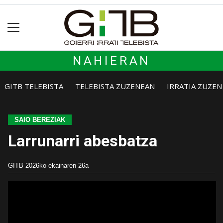
NAHIERAN
GITB TELEBISTA
TELEBISTA ZUZENEAN
IRRATIA ZUZE
SAIO BEREZIAK
Larrunarri abesbatza
GITB
2026ko ekainaren 26a