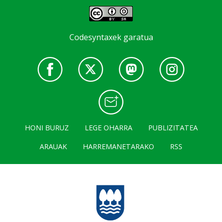
Codesyntaxek garatua
HONI BURUZ
LEGE OHARRA
PUBLIZITATEA
ARAUAK
HARREMANETARAKO
RSS