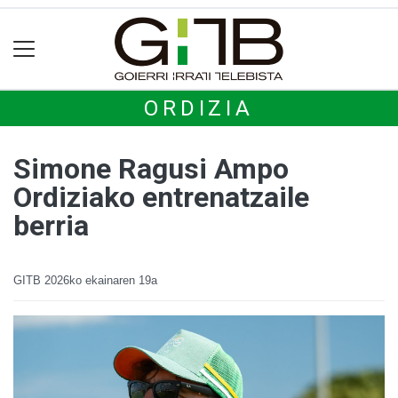
ORDIZIA
Simone Ragusi Ampo
Ordiziako entrenatzaile
berria
GITB
2026ko ekainaren 19a