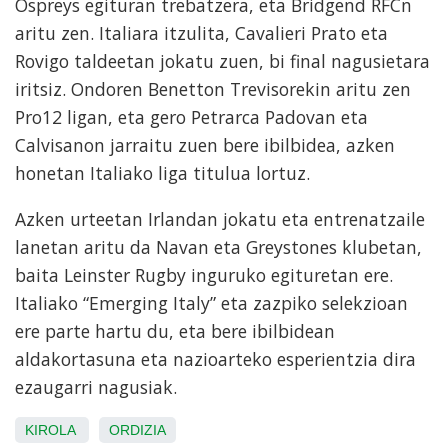
Ospreys egituran trebatzera, eta Bridgend RFCn
aritu zen. Italiara itzulita, Cavalieri Prato eta
Rovigo taldeetan jokatu zuen, bi final nagusietara
iritsiz. Ondoren Benetton Trevisorekin aritu zen
Pro12 ligan, eta gero Petrarca Padovan eta
Calvisanon jarraitu zuen bere ibilbidea, azken
honetan Italiako liga titulua lortuz.
Azken urteetan Irlandan jokatu eta entrenatzaile
lanetan aritu da Navan eta Greystones klubetan,
baita Leinster Rugby inguruko egituretan ere.
Italiako “Emerging Italy” eta zazpiko selekzioan
ere parte hartu du, eta bere ibilbidean
aldakortasuna eta nazioarteko esperientzia dira
ezaugarri nagusiak.
KIROLA
ORDIZIA