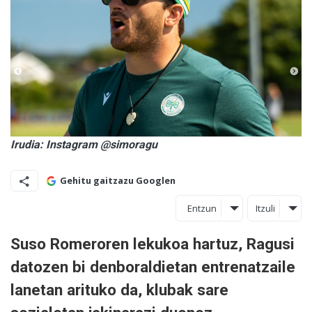
Irudia: Instagram @simoragu
Gehitu gaitzazu Googlen
Entzun
Itzuli
Suso Romeroren lekukoa hartuz, Ragusi
datozen bi denboraldietan entrenatzaile
lanetan arituko da, klubak sare