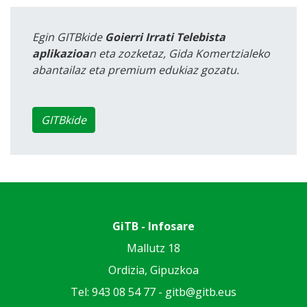
Egin GITBkide
Goierri Irrati Telebista
aplikazioa
n eta zozketaz, Gida Komertzialeko
abantailaz eta premium edukiaz gozatu.
GITBkide
GiTB - Infosare
Mallutz 18
Ordizia, Gipuzkoa
Tel: 943 08 54 77 -
gitb@gitb.eus