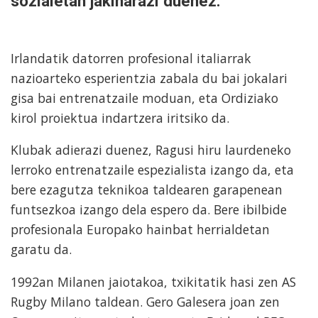
sozialetan jakinarazi duenez.
Irlandatik datorren profesional italiarrak
nazioarteko esperientzia zabala du bai jokalari
gisa bai entrenatzaile moduan, eta Ordiziako
kirol proiektua indartzera iritsiko da.
Klubak adierazi duenez, Ragusi hiru laurdeneko
lerroko entrenatzaile espezialista izango da, eta
bere ezagutza teknikoa taldearen garapenean
funtsezkoa izango dela espero da. Bere ibilbide
profesionala Europako hainbat herrialdetan
garatu da.
1992an Milanen jaiotakoa, txikitatik hasi zen AS
Rugby Milano taldean. Gero Galesera joan zen