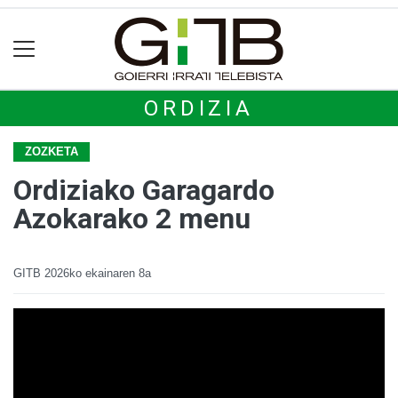
ORDIZIA
ZOZKETA
Ordiziako Garagardo
Azokarako 2 menu
GITB
2026ko ekainaren 8a