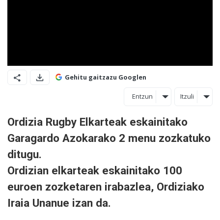
Gehitu gaitzazu Googlen
Entzun
Itzuli
Ordizia Rugby Elkarteak eskainitako
Garagardo Azokarako 2 menu zozkatuko
ditugu.
Ordizian elkarteak eskainitako 100
euroen zozketaren irabazlea, Ordiziako
Iraia Unanue izan da.