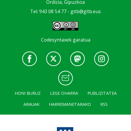
Ordizia, Gipuzkoa
Tel: 943 08 54 77 -
gitb@gitb.eus
Codesyntaxek garatua
HONI BURUZ
LEGE OHARRA
PUBLIZITATEA
ARAUAK
HARREMANETARAKO
RSS