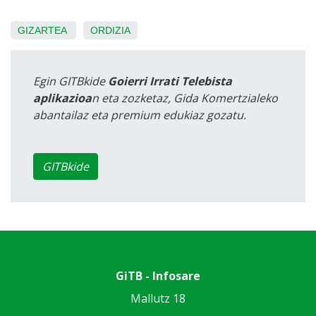
GIZARTEA
ORDIZIA
Egin GITBkide
Goierri Irrati Telebista
aplikazioa
n eta zozketaz, Gida Komertzialeko
abantailaz eta premium edukiaz gozatu.
GITBkide
GiTB - Infosare
Mallutz 18