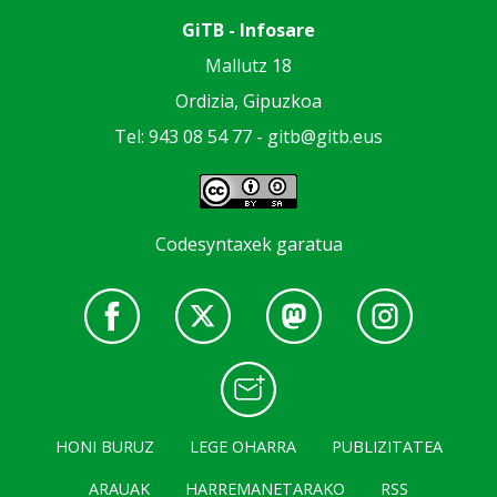
GiTB - Infosare
Mallutz 18
Ordizia, Gipuzkoa
Tel: 943 08 54 77 -
gitb@gitb.eus
Codesyntaxek garatua
HONI BURUZ
LEGE OHARRA
PUBLIZITATEA
ARAUAK
HARREMANETARAKO
RSS