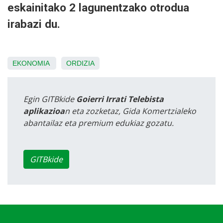
eskainitako 2 lagunentzako otrodua
irabazi du.
EKONOMIA
ORDIZIA
Egin GITBkide
Goierri Irrati Telebista
aplikazioa
n eta zozketaz, Gida Komertzialeko
abantailaz eta premium edukiaz gozatu.
GITBkide