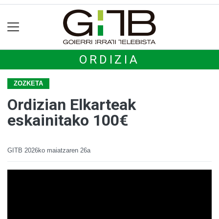
ORDIZIA
ZOZKETA
Ordizian Elkarteak
eskainitako 100€
GITB
2026ko maiatzaren 26a