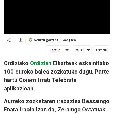
Gehitu gaitzazu Googlen
Entzun
Itzuli
Erraztu
Ordiziako
Ordizian
Elkarteak eskainitako
100 euroko balea zozkatuko dugu. Parte
hartu Goierri Irrati Telebista
aplikazioan.
Aurreko zozketaren irabazlea Beasaingo
Enara Iraola izan da, Zeraingo Ostatuak