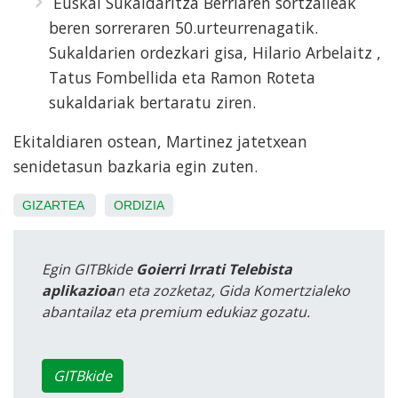
Euskal Sukaldaritza Berriaren sortzaileak
beren sorreraren 50.urteurrenagatik.
Sukaldarien ordezkari gisa, Hilario Arbelaitz ,
Tatus Fombellida eta Ramon Roteta
sukaldariak bertaratu ziren.
Ekitaldiaren ostean, Martinez jatetxean
senidetasun bazkaria egin zuten.
GIZARTEA
ORDIZIA
Egin GITBkide
Goierri Irrati Telebista
aplikazioa
n eta zozketaz, Gida Komertzialeko
abantailaz eta premium edukiaz gozatu.
GITBkide