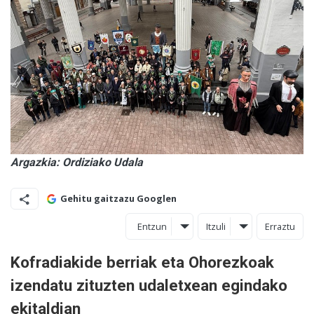
Argazkia: Ordiziako Udala
Gehitu gaitzazu Googlen
Entzun
Itzuli
Erraztu
Kofradiakide berriak eta Ohorezkoak
izendatu zituzten udaletxean egindako
ekitaldian