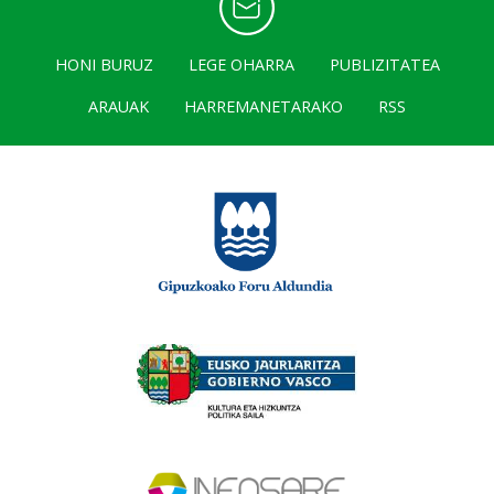
HONI BURUZ
LEGE OHARRA
PUBLIZITATEA
ARAUAK
HARREMANETARAKO
RSS