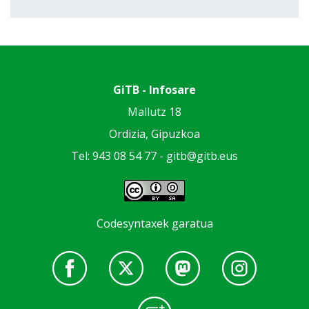
GiTB - Infosare
Mallutz 18
Ordizia, Gipuzkoa
Tel: 943 08 54 77 -
gitb@gitb.eus
Codesyntaxek garatua