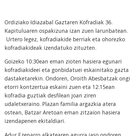
Ordiziako Idiazabal Gaztaren Kofradiak 36.
Kapituluaren ospakizuna izan zuen larunbatean.
Urtero legez, kofradiakide berriak eta ohorezko
kofradiakideak izendatuko zituzten.
Goizeko 10:30ean eman zioten hasiera egunari
kofradiakideei eta gonbidatuei eskainitako gazta
dastaketarekin. Ondoren, Oroith Abesbatzak ongi
etorri kontzertua eskaini zuen eta 12:15ean
kofradia guztiak desfilean joan ziren
udaletxeraino. Plazan familia argazkia atera
ostean, Batzar Aretoan eman zitzaion hasiera
izendapenen ekitaldiari.
Adur Ezenarro alkatearen agurra jaso ondoren