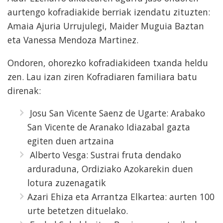
aurtengo kofradiakide berriak izendatu zituzten:
Amaia Ajuria Urrujulegi, Maider Muguia Baztan
eta Vanessa Mendoza Martinez.
Ondoren, ohorezko kofradiakideen txanda heldu
zen. Lau izan ziren Kofradiaren familiara batu
direnak:
Josu San Vicente Saenz de Ugarte: Arabako
San Vicente de Aranako Idiazabal gazta
egiten duen artzaina
Alberto Vesga: Sustrai fruta dendako
arduraduna, Ordiziako Azokarekin duen
lotura zuzenagatik
Azari Ehiza eta Arrantza Elkartea: aurten 100
urte betetzen dituelako.