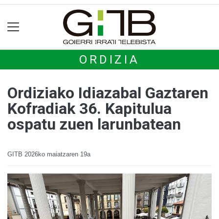
ORDIZIA
Ordiziako Idiazabal Gaztaren
Kofradiak 36. Kapitulua
ospatu zuen larunbatean
GITB
2026ko maiatzaren 19a