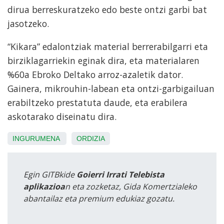
dirua berreskuratzeko edo beste ontzi garbi bat
jasotzeko.
“Kikara” edalontziak material berrerabilgarri eta
birziklagarriekin eginak dira, eta materialaren
%60a Ebroko Deltako arroz-azaletik dator.
Gainera, mikrouhin-labean eta ontzi-garbigailuan
erabiltzeko prestatuta daude, eta erabilera
askotarako diseinatu dira.
INGURUMENA
ORDIZIA
Egin GITBkide
Goierri Irrati Telebista
aplikazioa
n eta zozketaz, Gida Komertzialeko
abantailaz eta premium edukiaz gozatu.