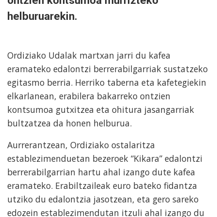
ontzien kontsumoa murrizteko
helburuarekin.
Ordiziako Udalak martxan jarri du kafea
eramateko edalontzi berrerabilgarriak sustatzeko
egitasmo berria. Herriko taberna eta kafetegiekin
elkarlanean, erabilera bakarreko ontzien
kontsumoa gutxitzea eta ohitura jasangarriak
bultzatzea da honen helburua.
Aurrerantzean, Ordiziako ostalaritza
establezimenduetan bezeroek “Kikara” edalontzi
berrerabilgarrian hartu ahal izango dute kafea
eramateko. Erabiltzaileak euro bateko fidantza
utziko du edalontzia jasotzean, eta gero sareko
edozein establezimendutan itzuli ahal izango du