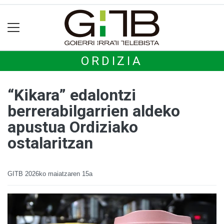
ORDIZIA
“Kikara” edalontzi
berrerabilgarrien aldeko
apustua Ordiziako
ostalaritzan
GITB
2026ko maiatzaren 15a