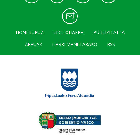
HONI BURUZ
LEGE OHARRA
PUBLIZITATEA
ARAUAK
HARREMANETARAKO
RSS