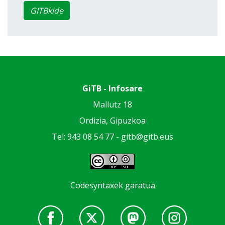
GITBkide
GiTB - Infosare
Mallutz 18
Ordizia, Gipuzkoa
Tel: 943 08 54 77 -
gitb@gitb.eus
Codesyntaxek garatua