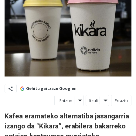
Gehitu gaitzazu Googlen
Entzun
Itzuli
Erraztu
Kafea eramateko alternatiba jasangarria
izango da “Kikara”, erabilera bakarreko