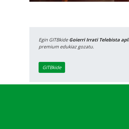
Egin GITBkide
Goierri Irrati Telebista ap
premium edukiaz gozatu.
GITBkide