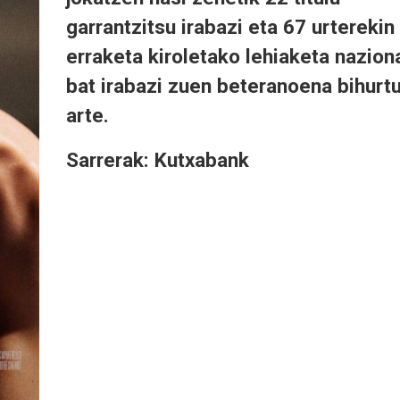
garrantzitsu irabazi eta 67 urterekin
erraketa kiroletako lehiaketa nazion
bat irabazi zuen beteranoena bihurt
arte.
Sarrerak: Kutxabank