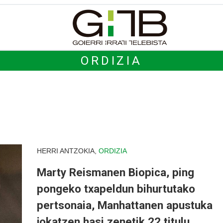
ORDIZIA
HERRI ANTZOKIA,
ORDIZIA
Marty Reismanen Biopica, ping
pongeko txapeldun bihurtutako
pertsonaia, Manhattanen apustuka
jokatzen hasi zenetik 22 titulu