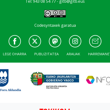
Tel: 943 08 54 77 -
gitb@gitb.eus
Codesyntaxek garatua
LEGE OHARRA
PUBLIZITATEA
ARAUAK
HARREMANE