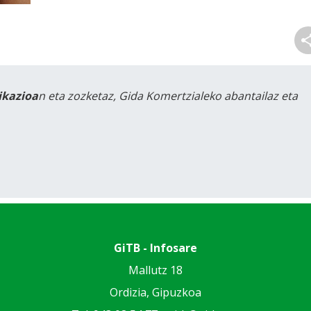
likazioa
n eta zozketaz, Gida Komertzialeko abantailaz eta
GiTB - Infosare
Mallutz 18
Ordizia, Gipuzkoa