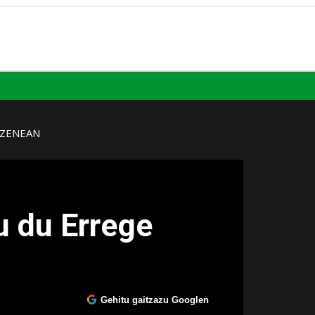
UZENEAN
u du Errege
Gehitu gaitzazu Googlen