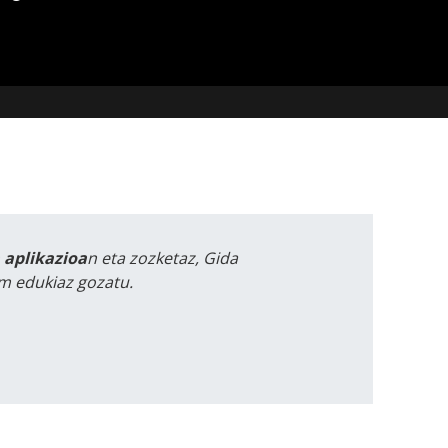
a aplikazioa
n eta zozketaz, Gida
m edukiaz gozatu.