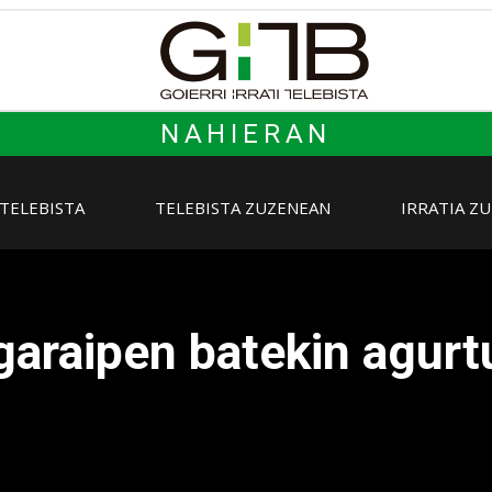
NAHIERAN
 TELEBISTA
TELEBISTA ZUZENEAN
IRRATIA Z
araipen batekin agurt