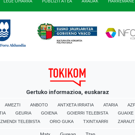
LEGE OHARRA
PUBLIZITATEA
ARAUAK
HARREMANE
Gertuko informazioa, euskaraz
AMEZTI
ANBOTO
ANTXETA IRRATIA
ATARIA
AZP
TIA
GEURIA
GOIENA
GOIERRI TELEBISTA
GUAIXE
IZMENDI TELEBISTA
ORIO GUKA
TXINTXARRI
ZARAUT
Matx
Gurean
Ttap