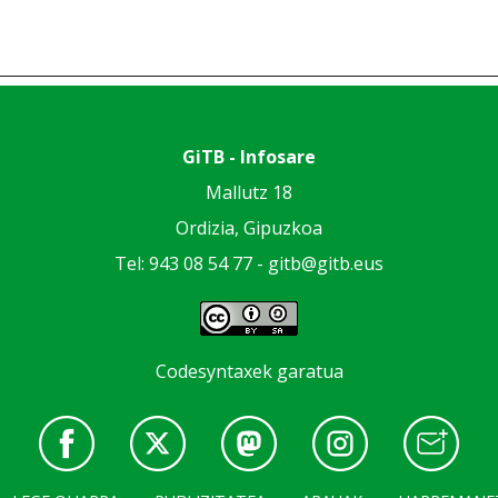
GiTB - Infosare
Mallutz 18
Ordizia, Gipuzkoa
Tel: 943 08 54 77 -
gitb@gitb.eus
Codesyntaxek garatua