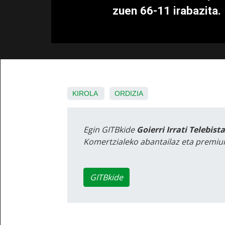
zuen 66-11 irabazita.
KIROLA
ORDIZIA
Egin GITBkide
Goierri Irrati Telebist
Komertzialeko abantailaz eta premiu
GITBkide