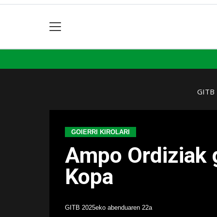
GITB
GOIERRI KIROLARI
Ampo Ordiziak g
Kopa
GITB
2025eko abenduaren 22a