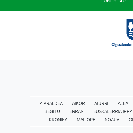
HONI BURUZ
AIARALDEA
AIKOR
AIURRI
ALEA
BEGITU
ERRAN
EUSKALERRIA IRRA
KRONIKA
MAILOPE
NOAUA
O