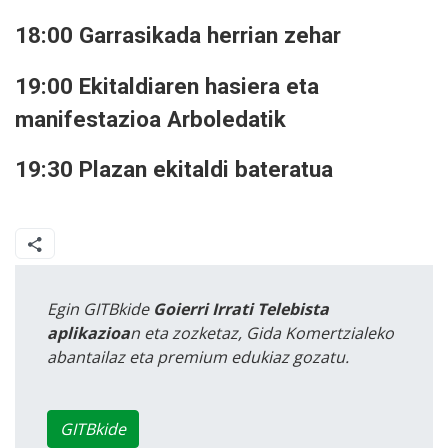
18:00 Garrasikada herrian zehar
19:00 Ekitaldiaren hasiera eta
manifestazioa Arboledatik
19:30 Plazan ekitaldi bateratua
Egin GITBkide
Goierri Irrati Telebista
aplikazioa
n eta zozketaz, Gida Komertzialeko
abantailaz eta premium edukiaz gozatu.
GITBkide