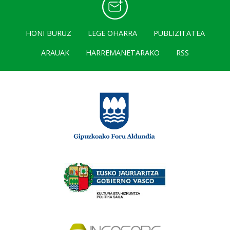
HONI BURUZ
LEGE OHARRA
PUBLIZITATEA
ARAUAK
HARREMANETARAKO
RSS