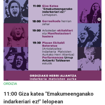
ORDIZIA
11:00 Giza katea "Emakumeenganako
indarkeriari ez!" lelopean