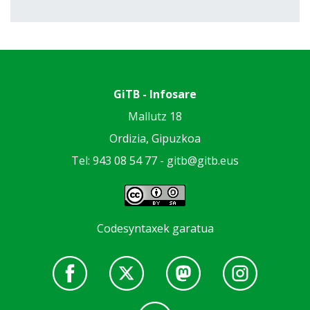
GiTB - Infosare
Mallutz 18
Ordizia, Gipuzkoa
Tel: 943 08 54 77 -
gitb@gitb.eus
Codesyntaxek garatua