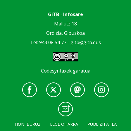
GiTB - Infosare
Mallutz 18
Ordizia, Gipuzkoa
Tel: 943 08 54 77 -
gitb@gitb.eus
Codesyntaxek garatua
HONI BURUZ
LEGE OHARRA
PUBLIZITATEA