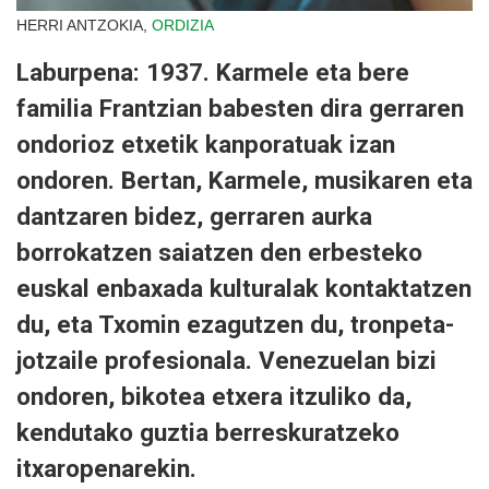
HERRI ANTZOKIA,
ORDIZIA
Laburpena: 1937. Karmele eta bere
familia Frantzian babesten dira gerraren
ondorioz etxetik kanporatuak izan
ondoren. Bertan, Karmele, musikaren eta
dantzaren bidez, gerraren aurka
borrokatzen saiatzen den erbesteko
euskal enbaxada kulturalak kontaktatzen
du, eta Txomin ezagutzen du, tronpeta-
jotzaile profesionala. Venezuelan bizi
ondoren, bikotea etxera itzuliko da,
kendutako guztia berreskuratzeko
itxaropenarekin.