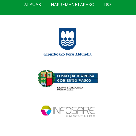
ARAUAK
HARREMANETARAKO
RSS