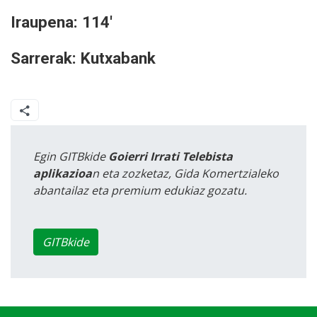
Iraupena: 114'
Sarrerak: Kutxabank
Egin GITBkide
Goierri Irrati Telebista
aplikazioa
n eta zozketaz, Gida Komertzialeko
abantailaz eta premium edukiaz gozatu.
GITBkide