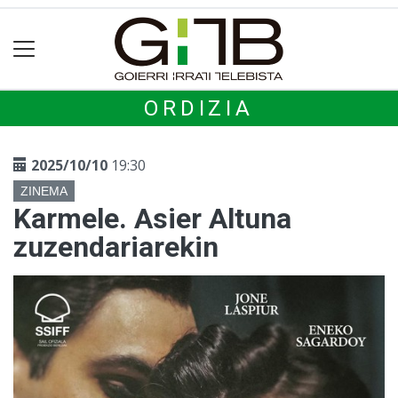
ORDIZIA
2025/10/10
19:30
ZINEMA
Karmele. Asier Altuna
zuzendariarekin