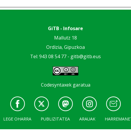
GiTB - Infosare
Mallutz 18
Ordizia, Gipuzkoa
Tel: 943 08 54 77 -
gitb@gitb.eus
Codesyntaxek garatua
LEGE OHARRA
PUBLIZITATEA
ARAUAK
HARREMANE