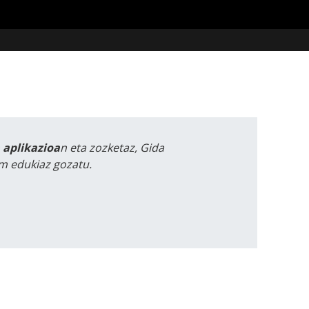
a aplikazioa
n eta zozketaz, Gida
m edukiaz gozatu.