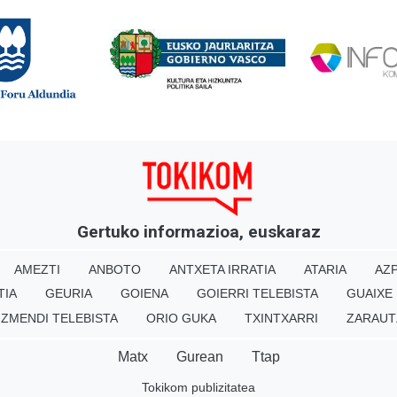
Gertuko informazioa, euskaraz
AMEZTI
ANBOTO
ANTXETA IRRATIA
ATARIA
AZP
TIA
GEURIA
GOIENA
GOIERRI TELEBISTA
GUAIXE
IZMENDI TELEBISTA
ORIO GUKA
TXINTXARRI
ZARAUT
Matx
Gurean
Ttap
Tokikom publizitatea