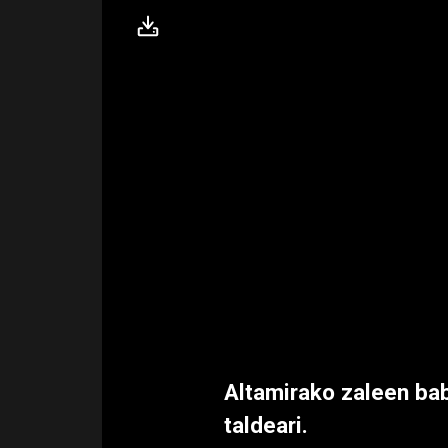
Altamirako zaleen bab
taldeari.