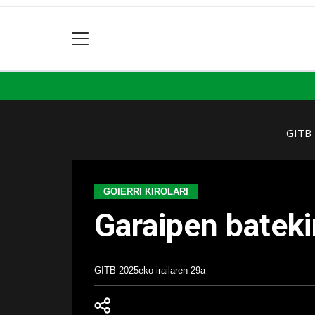
GITB
GOIERRI KIROLARI
Garaipen bateki
GITB
2025eko irailaren 29a