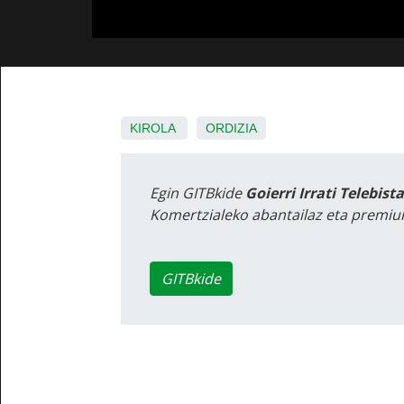
KIROLA
ORDIZIA
Egin GITBkide
Goierri Irrati Telebist
Komertzialeko abantailaz eta premiu
GITBkide