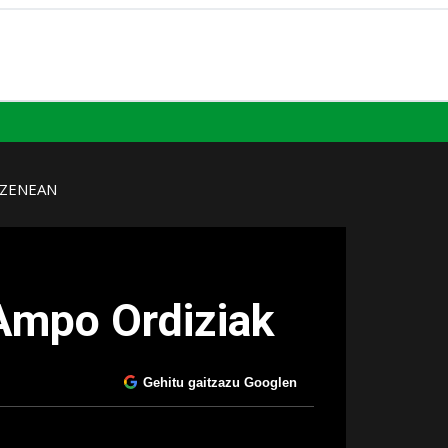
UZENEAN
 Ampo Ordiziak
Gehitu gaitzazu Googlen