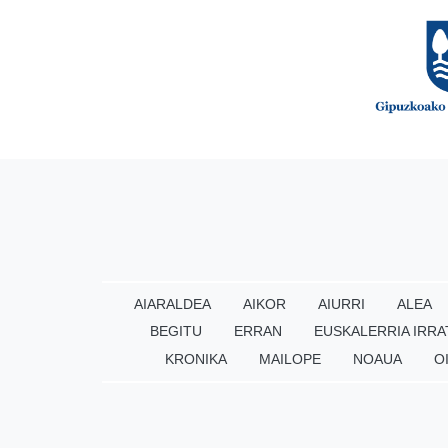
AIARALDEA
AIKOR
AIURRI
ALEA
BEGITU
ERRAN
EUSKALERRIA IRRA
KRONIKA
MAILOPE
NOAUA
O