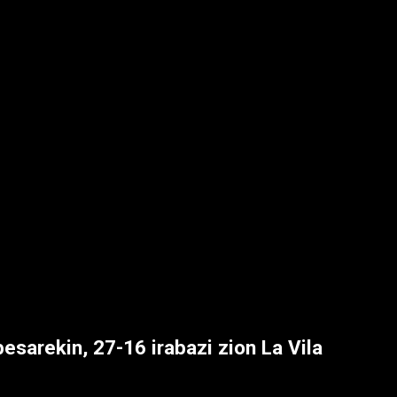
esarekin, 27-16 irabazi zion La Vila