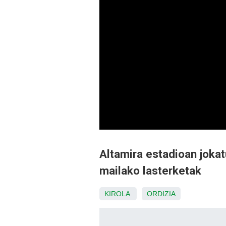
Altamira estadioan jokatu
mailako lasterketak
KIROLA
ORDIZIA