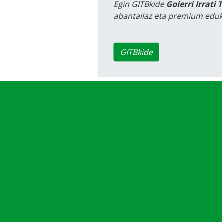
Egin GITBkide
Goierri Irrati 
abantailaz eta premium eduk
GITBkide