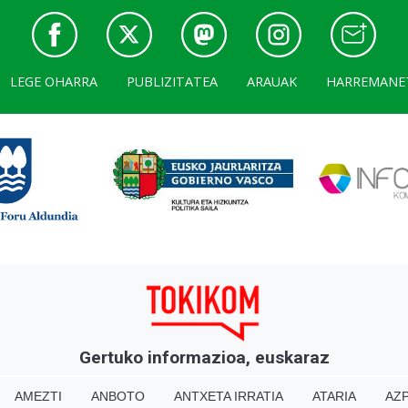
LEGE OHARRA
PUBLIZITATEA
ARAUAK
HARREMANE
Gertuko informazioa, euskaraz
AMEZTI
ANBOTO
ANTXETA IRRATIA
ATARIA
AZP