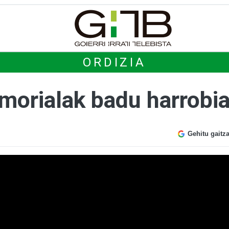
ORDIZIA
orialak badu harrobi
Gehitu gaitz