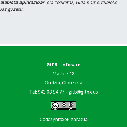
Telebista aplikazioa
n eta zozketaz, Gida Komertzialeko
iaz gozatu.
GiTB - Infosare
Mallutz 18
Ordizia, Gipuzkoa
Tel: 943 08 54 77 -
gitb@gitb.eus
Codesyntaxek garatua