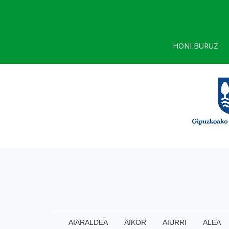
HONI BURUZ
AIARALDEA
AIKOR
AIURRI
ALEA