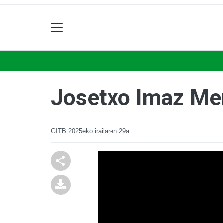
Josetxo Imaz Mem
GITB
2025eko irailaren 29a