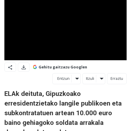
Gehitu gaitzazu Googlen
Entzun
Itzuli
Erraztu
ELAk deituta, Gipuzkoako
erresidentzietako langile publikoen eta
subkontratatuen artean 10.000 euro
baino gehiagoko soldata arrakala