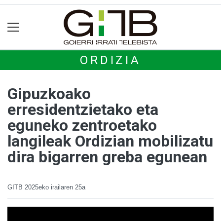
ORDIZIA
Gipuzkoako
erresidentzietako eta
eguneko zentroetako
langileak Ordizian mobilizatu
dira bigarren greba egunean
GITB
2025eko irailaren 25a