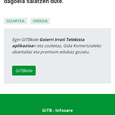
dagoela salatzen dute.
GIZARTEA
ORDIZIA
Egin GITBkide
Goierri Irrati Telebista
aplikazioa
n eta zozketaz, Gida Komertzialeko
abantailaz eta premium edukiaz gozatu.
GITBkide
GiTB - Infosare