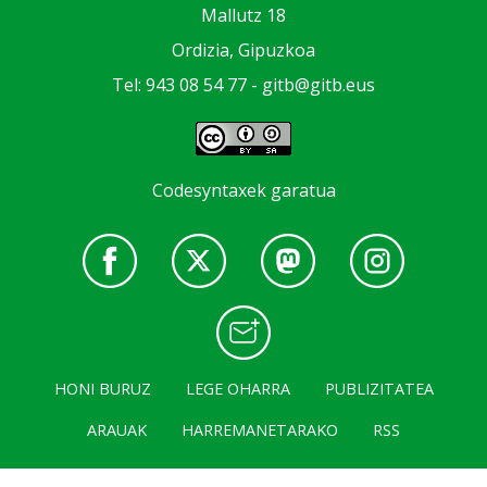
Mallutz 18
Ordizia, Gipuzkoa
Tel: 943 08 54 77 -
gitb@gitb.eus
Codesyntaxek garatua
HONI BURUZ
LEGE OHARRA
PUBLIZITATEA
ARAUAK
HARREMANETARAKO
RSS