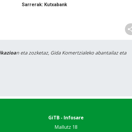
Sarrerak: Kutxabank
likazioa
n eta zozketaz, Gida Komertzialeko abantailaz eta
GiTB - Infosare
Mallutz 18