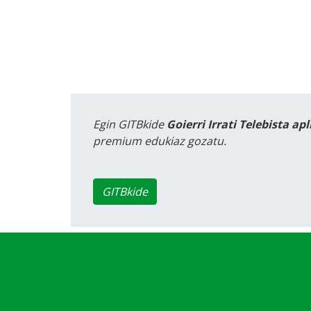
Egin GITBkide
Goierri Irrati Telebista ap
premium edukiaz gozatu.
GITBkide