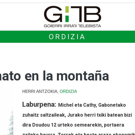
ORDIZIA
nato en la montaña
HERRI ANTZOKIA,
ORDIZIA
Laburpena:
Michel eta Cathy, Gabonetako
zuhaitz saltzaileak, Jurako herri txiki batean bizi
dira Doudou 12 urteko semearekin, portaera
zaileko haurra. Zorrek eta beste arazo ekonomi