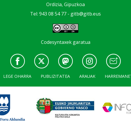
Ordizia, Gipuzkoa
Tel: 943 08 54 77 -
gitb@gitb.eus
Codesyntaxek garatua
LEGE OHARRA
PUBLIZITATEA
ARAUAK
HARREMANE