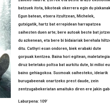
batzuek itota, bikoteak okerrera egin du pixkanak
Egun batean, etxera itzultzean, Michelek,
gutxigatik, hartz bat errepidean harrapatzea
saihesten duen arte; bere autoak beste bat jotze
du azkenean, eta bere bi bidaiariak berehala hilt
ditu. Cathyri esan ondoren, biek erabaki dute
gorpuak kentzea. Baina hori egitean, maletategi
diruz betetako poltsa bat aurkitu dute, bi milioi e
baino gehiagokoa. Susmoak saihesteko, ideiarik
burugabeenak onartzeko prest daude, zein
zentzugabekeriatan amaituko diren ere jakin gab
Laburpena: 109'