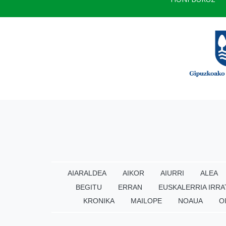
AIARALDEA
AIKOR
AIURRI
ALEA
BEGITU
ERRAN
EUSKALERRIA IRRA
KRONIKA
MAILOPE
NOAUA
O