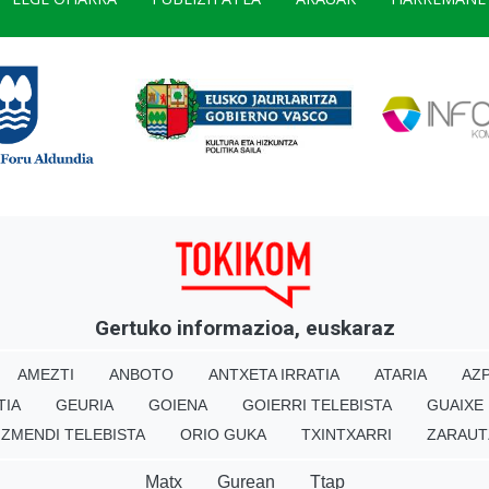
Gertuko informazioa, euskaraz
AMEZTI
ANBOTO
ANTXETA IRRATIA
ATARIA
AZP
TIA
GEURIA
GOIENA
GOIERRI TELEBISTA
GUAIXE
IZMENDI TELEBISTA
ORIO GUKA
TXINTXARRI
ZARAUT
Matx
Gurean
Ttap