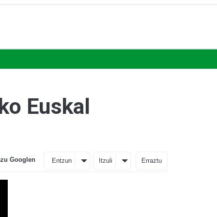
ako Euskal
azu Googlen
Entzun
Itzuli
Erraztu