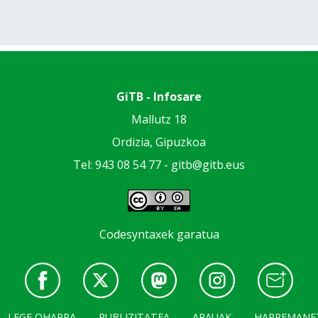
GiTB - Infosare
Mallutz 18
Ordizia, Gipuzkoa
Tel: 943 08 54 77 -
gitb@gitb.eus
Codesyntaxek garatua
LEGE OHARRA
PUBLIZITATEA
ARAUAK
HARREMANE