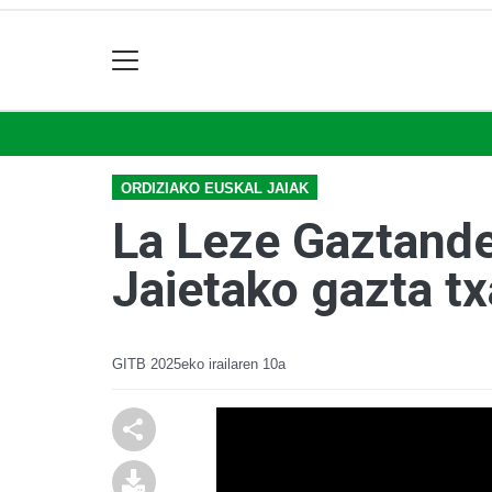
ORDIZIAKO EUSKAL JAIAK
La Leze Gaztande
Jaietako gazta t
GITB
2025eko irailaren 10a