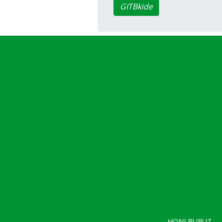
GITBkide
HONI BURUZ