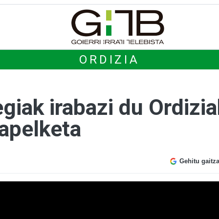
ORDIZIA
giak irabazi du Ordizi
xapelketa
Gehitu gaitz