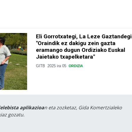
Eli Gorrotxategi, La Leze Gaztandegi
"Oraindik ez dakigu zein gazta
eramango dugun Ordiziako Euskal
Jaietako txapelketara"
GITB
2025 ira 05
ORDIZIA
Telebista aplikazioa
n eta zozketaz, Gida Komertzialeko
iaz gozatu.