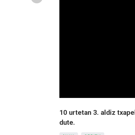
10 urtetan 3. aldiz txap
dute.