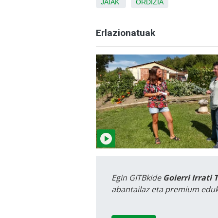
JAIAK
ORDIZIA
Erlazionatuak
Egin GITBkide
Goierri Irrati 
abantailaz eta premium eduk